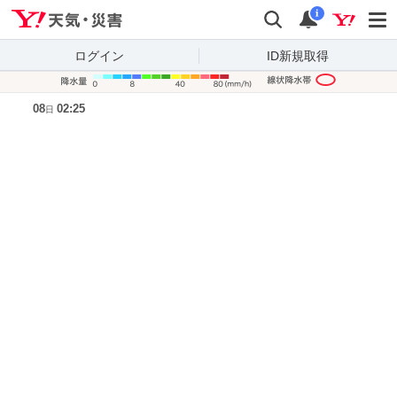
Yahoo!天気・災害
検索
通知
i
ログイン
ID新規取得
降水量凡
08
02:25
日