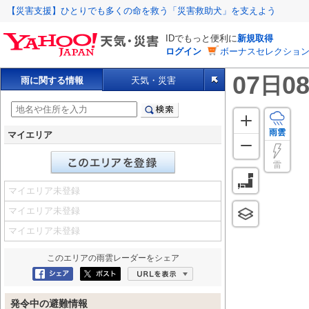
【災害支援】ひとりでも多くの命を救う「災害救助犬」を支えよう
IDでもっと便利に
新規取得
ログイン
ボーナスセレクション
07
08
日
雨に関する情報
天気・災害
雨雲
マイエリア
雷
マイエリア未登録
マイエリア未登録
マイエリア未登録
このエリアの
雨雲レーダー
をシェア
Facebookにシェア
ポスト
URLを表示
発令中の避難情報