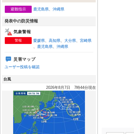
避難指示
鹿児島県
、
沖縄県
発表中の防災情報
気象警報
警報
愛媛県
、
高知県
、
大分県
、
宮崎県
、
鹿児島県
、
沖縄県
災害マップ
ユーザー投稿を確認
台風
2026年8月7日 7時44分現在