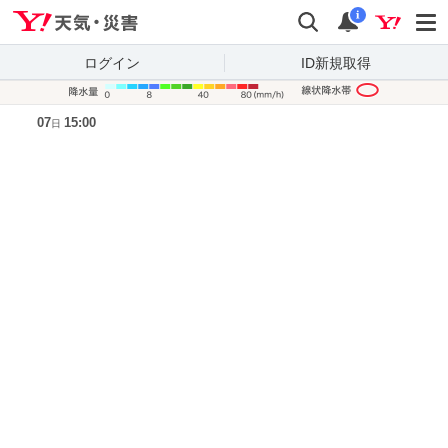
Yahoo!天気・災害
検索
通知
i
ログイン
ID新規取得
降水量凡
07
15:00
日