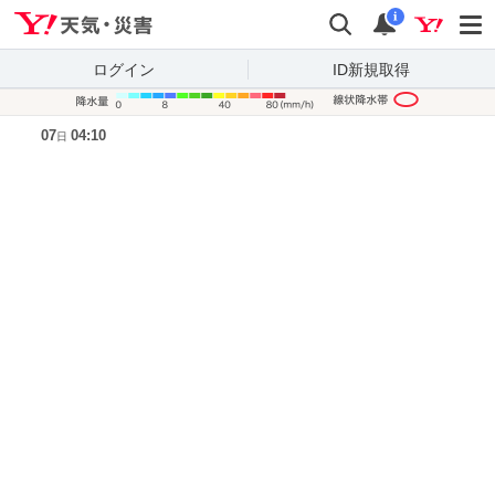
Yahoo!天気・災害
検索
通知
i
ログイン
ID新規取得
降水量凡
07
04:10
日