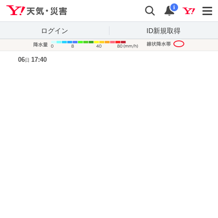
Yahoo!天気・災害
検索
通知
i
ログイン
ID新規取得
降水量凡
06
17:40
日