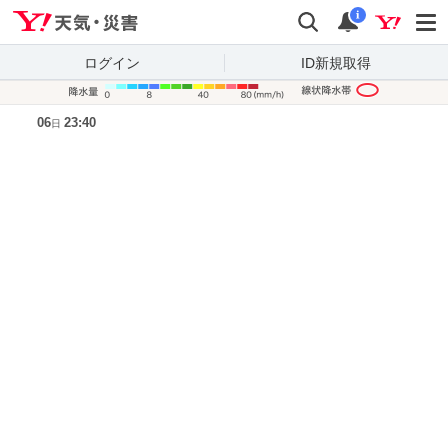
Yahoo!天気・災害
検索
通知
i
ログイン
ID新規取得
降水量凡
06
23:40
日