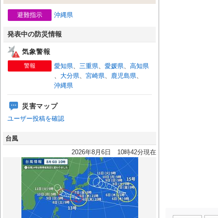
避難指示
沖縄県
発表中の防災情報
気象警報
警報
愛知県
、
三重県
、
愛媛県
、
高知県
、
大分県
、
宮崎県
、
鹿児島県
、
沖縄県
災害マップ
ユーザー投稿を確認
台風
2026年8月6日 10時42分現在