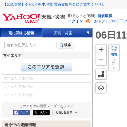
【緊急支援】令和8年熊本地震 緊急支援募金にご協力ください
IDでもっと便利に
新規取得
ログイン
［おトク］10％OFF
06
11
日
雨に関する情報
天気・災害
雨雲
マイエリア
雷
マイエリア未登録
マイエリア未登録
マイエリア未登録
このエリアの
雨雲レーダー
をシェア
Facebookにシェア
ポスト
URLを表示
発令中の避難情報