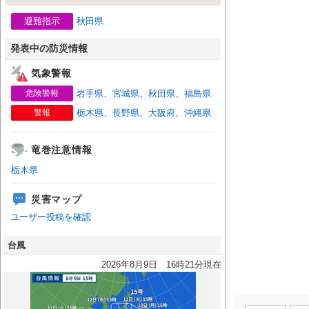
避難指示
秋田県
発表中の防災情報
気象警報
危険警報
岩手県
、
宮城県
、
秋田県
、
福島県
警報
栃木県
、
長野県
、
大阪府
、
沖縄県
竜巻注意情報
栃木県
災害マップ
ユーザー投稿を確認
台風
2026年8月9日 16時21分現在