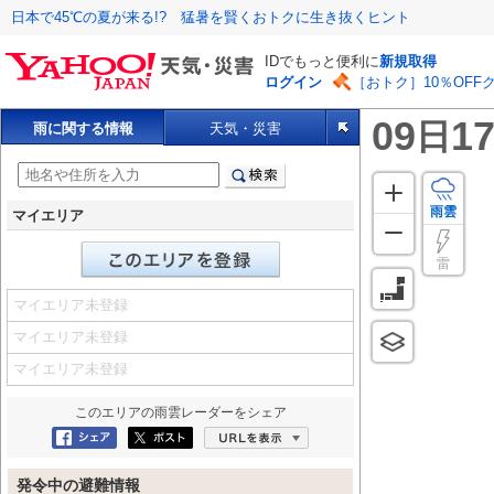
日本で45℃の夏が来る!? 猛暑を賢くおトクに生き抜くヒント
IDでもっと便利に
新規取得
ログイン
［おトク］10％OFF
09
17
日
雨に関する情報
天気・災害
雨雲
マイエリア
雷
マイエリア未登録
マイエリア未登録
マイエリア未登録
このエリアの
雨雲レーダー
をシェア
Facebookにシェア
ポスト
URLを表示
発令中の避難情報