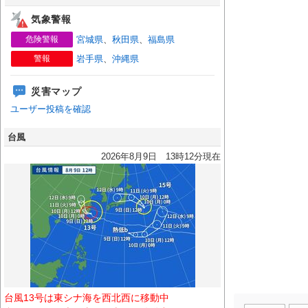
気象警報
危険警報
宮城県
、
秋田県
、
福島県
警報
岩手県
、
沖縄県
災害マップ
ユーザー投稿を確認
台風
2026年8月9日 13時12分現在
台風13号は東シナ海を西北西に移動中