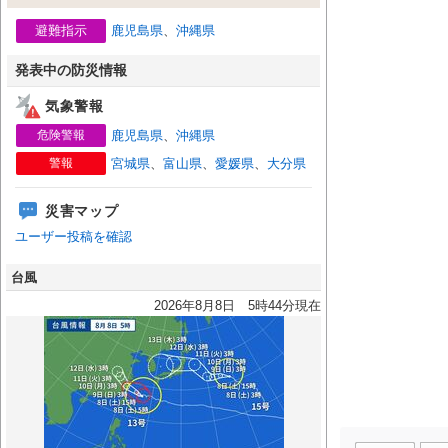
避難指示
鹿児島県
、
沖縄県
発表中の防災情報
気象警報
危険警報
鹿児島県
、
沖縄県
警報
宮城県
、
富山県
、
愛媛県
、
大分県
災害マップ
ユーザー投稿を確認
台風
2026年8月8日 5時44分現在