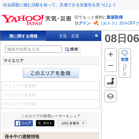
社会課題に挑む活動を知って、共感できる支援先を見つけよう
IDでもっと便利に
新規取得
ログイン
［おトク］10％OFF
08
06
日
雨に関する情報
天気・災害
雨雲
マイエリア
雷
マイエリア未登録
マイエリア未登録
マイエリア未登録
このエリアの
雨雲レーダー
をシェア
Facebookにシェア
ポスト
URLを表示
発令中の避難情報