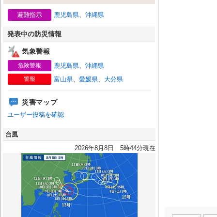
避難指示
鹿児島県
、
沖縄県
発表中の防災情報
気象警報
危険警報
鹿児島県
、
沖縄県
警報
富山県
、
愛媛県
、
大分県
災害マップ
ユーザー投稿を確認
台風
2026年8月8日 5時44分現在