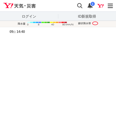
Yahoo!天気・災害
検索
通知
i
ログイン
ID新規取得
降水量凡
09
14:40
日