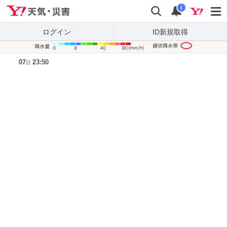
Yahoo!天気・災害
検索
通知
i
ログイン
ID新規取得
降水量凡
07
23:50
日