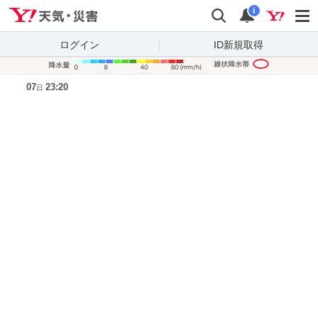
Yahoo!天気・災害
検索
通知
i
ログイン
ID新規取得
降水量凡
07
23:20
日