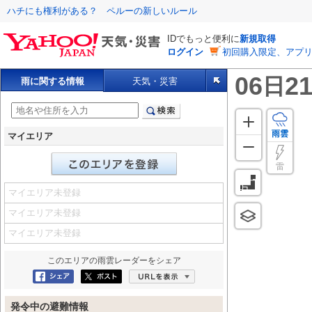
ハチにも権利がある？ ペルーの新しいルール
IDでもっと便利に
新規取得
ログイン
初回購入限定、アプ
06
21
日
雨に関する情報
天気・災害
雨雲
マイエリア
雷
マイエリア未登録
マイエリア未登録
マイエリア未登録
このエリアの
雨雲レーダー
をシェア
Facebookにシェア
ポスト
URLを表示
発令中の避難情報