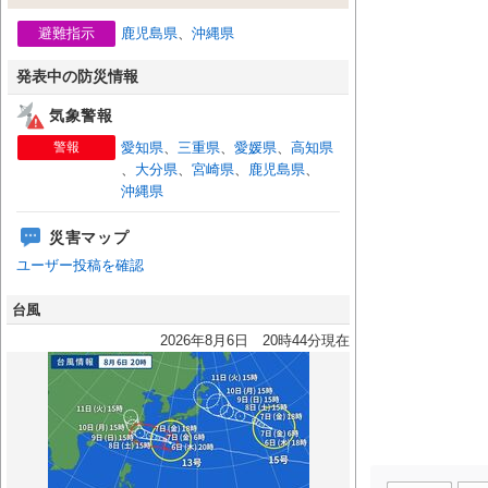
避難指示
鹿児島県
、
沖縄県
発表中の防災情報
気象警報
警報
愛知県
、
三重県
、
愛媛県
、
高知県
、
大分県
、
宮崎県
、
鹿児島県
、
沖縄県
災害マップ
ユーザー投稿を確認
台風
2026年8月6日 20時44分現在