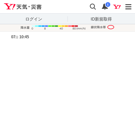
Yahoo!天気・災害
検索
通知
i
ログイン
ID新規取得
降水量凡
07
10:45
日