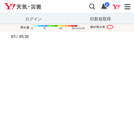
Yahoo!天気・災害
検索
通知
i
ログイン
ID新規取得
降水量凡
07
05:30
日