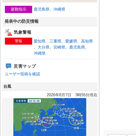
避難指示
鹿児島県
、
沖縄県
発表中の防災情報
気象警報
警報
愛知県
、
三重県
、
愛媛県
、
高知県
、
大分県
、
宮崎県
、
鹿児島県
、
沖縄県
災害マップ
ユーザー投稿を確認
台風
2026年8月7日 3時55分現在