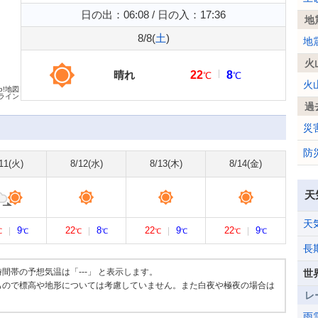
日の出：06:08 / 日の入：17:36
地
8/8(
土
)
地
火
晴れ
22
8
℃
℃
火
oo!地図
ライン
過
災
防
11(
火
)
8/12(
水
)
8/13(
木
)
8/14(
金
)
天
天
9
22
8
22
9
22
9
℃
℃
℃
℃
℃
℃
℃
℃
長
帯の予想気温は「---」 と表示します。
世
もので標高や地形については考慮していません。また白夜や極夜の場合は
レ
雨