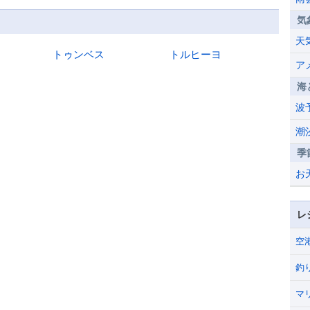
気
天
トゥンベス
トルヒーヨ
ア
海
波
潮
季
お
レ
空
釣
マ