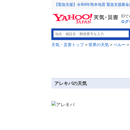
【緊急支援】令和8年熊本地震 緊急支援募
ID
ログ
天気・災害トップ
>
世界の天気
>
ペルー
>
アレキパの天気