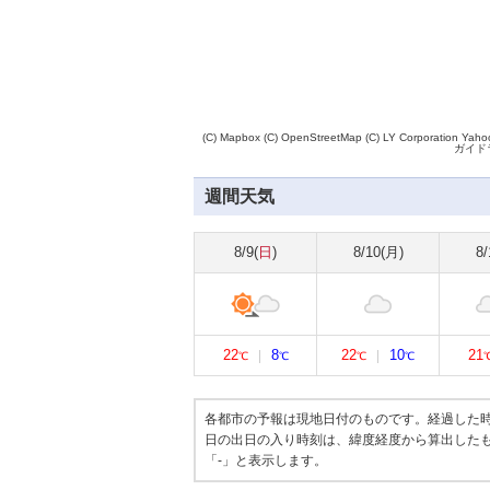
(C) Mapbox
(C) OpenStreetMap
(C) LY Corporation
Yah
ガイド
週間天気
8/9(
日
)
8/10(
月
)
8/
22
8
22
10
21
℃
℃
℃
℃
各都市の予報は現地日付のものです。経過した時間
日の出日の入り時刻は、緯度経度から算出した
「-」と表示します。