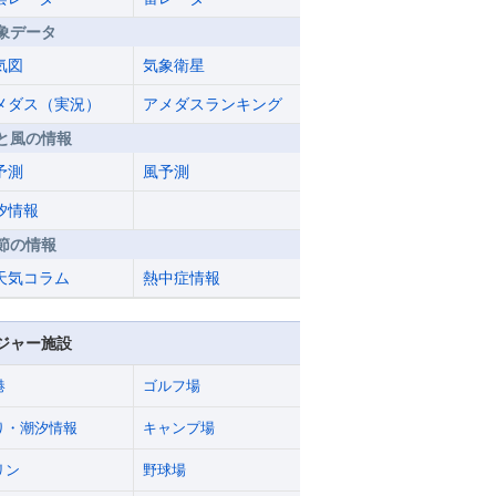
象データ
気図
気象衛星
メダス（実況）
アメダスランキング
と風の情報
予測
風予測
汐情報
節の情報
天気コラム
熱中症情報
ジャー施設
港
ゴルフ場
り・潮汐情報
キャンプ場
リン
野球場