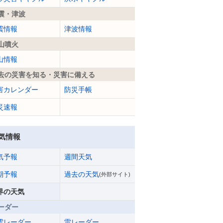
震・津波
震情報
津波情報
山噴火
山情報
去の災害を知る・災害に備える
害カレンダー
防災手帳
災速報
気情報
気予報
週間天気
期予報
過去の天気
(外部サイト)
界の天気
ーダー
雲レーダー
雷レーダー