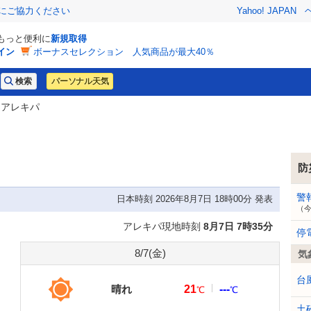
金にご協力ください
Yahoo! JAPAN
でもっと便利に
新規取得
イン
ボーナスセレクション 人気商品が最大40％
パーソナル天気
 アレキパ
防
警
日本時刻 2026年8月7日 18時00分 発表
（
アレキパ現地時刻
8月7日 7時35分
停
8/7(
金
)
気
台
晴れ
21
---
℃
℃
土