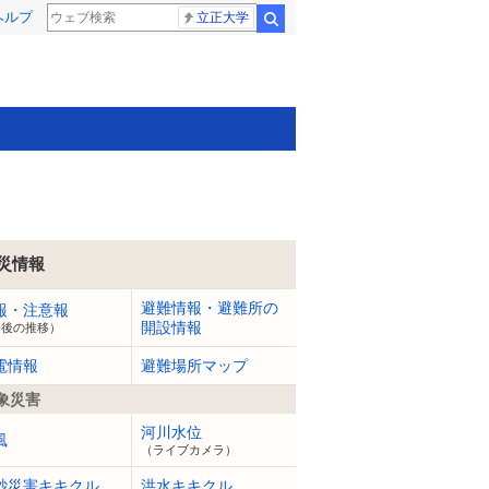
ヘルプ
立正大学
検索
災情報
避難情報・避難所の
報・注意報
開設情報
今後の推移）
電情報
避難場所マップ
象災害
河川水位
風
（ライブカメラ）
砂災害キキクル
洪水キキクル