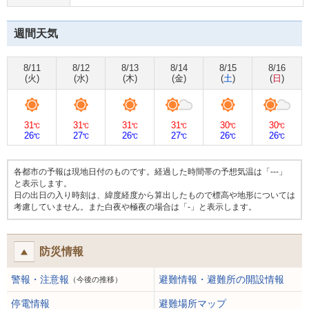
週間天気
8/11
8/12
8/13
8/14
8/15
8/16
(
火
)
(
水
)
(
木
)
(
金
)
(
土
)
(
日
)
31
31
31
31
30
30
℃
℃
℃
℃
℃
℃
26
27
26
27
26
26
℃
℃
℃
℃
℃
℃
各都市の予報は現地日付のものです。経過した時間帯の予想気温は「---」
と表示します。
日の出日の入り時刻は、緯度経度から算出したもので標高や地形については
考慮していません。また白夜や極夜の場合は「-」と表示します。
防災情報
警報・注意報
避難情報・避難所の開設情報
（今後の推移）
停電情報
避難場所マップ