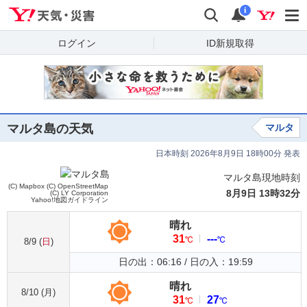
Yahoo!天気・災害
検索
通知
i
ログイン
ID新規取得
マルタ島の天気
マルタ
日本時刻 2026年8月9日 18時00分 発表
マルタ島現地時刻
(C) Mapbox
(C) OpenStreetMap
8月9日 13時32分
(C) LY Corporation
Yahoo!地図ガイドライン
晴れ
31
---
℃
℃
8/9 (
日
)
日の出：06:16 / 日の入：19:59
晴れ
8/10 (
月
)
31
27
℃
℃