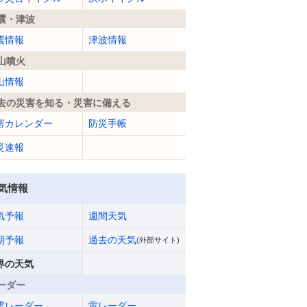
震・津波
震情報
津波情報
山噴火
山情報
去の災害を知る・災害に備える
害カレンダー
防災手帳
災速報
気情報
気予報
週間天気
期予報
過去の天気
(外部サイト)
界の天気
ーダー
雲レーダー
雷レーダー