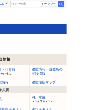
ヘルプ
サタプラ
検索
災情報
避難情報・避難所の
報・注意報
開設情報
今後の推移）
電情報
避難場所マップ
象災害
河川水位
風
（ライブカメラ）
砂災害キキクル
洪水キキクル