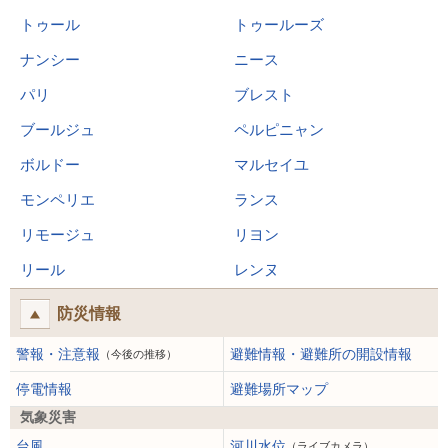
トゥール
トゥールーズ
ナンシー
ニース
パリ
ブレスト
ブールジュ
ペルピニャン
ボルドー
マルセイユ
モンペリエ
ランス
リモージュ
リヨン
リール
レンヌ
防災情報
警報・注意報
避難情報・避難所の開設情報
（今後の推移）
停電情報
避難場所マップ
気象災害
台風
河川水位
（ライブカメラ）