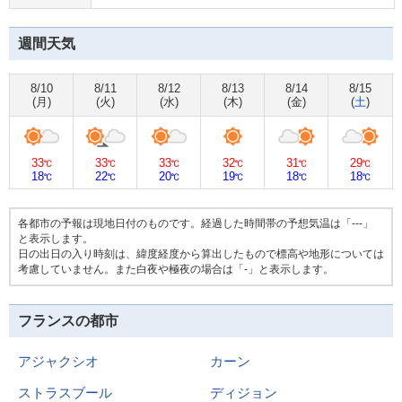
週間天気
8/10
8/11
8/12
8/13
8/14
8/15
(
月
)
(
火
)
(
水
)
(
木
)
(
金
)
(
土
)
33
33
33
32
31
29
℃
℃
℃
℃
℃
℃
18
22
20
19
18
18
℃
℃
℃
℃
℃
℃
各都市の予報は現地日付のものです。経過した時間帯の予想気温は「---」
と表示します。
日の出日の入り時刻は、緯度経度から算出したもので標高や地形については
考慮していません。また白夜や極夜の場合は「-」と表示します。
フランスの都市
アジャクシオ
カーン
ストラスブール
ディジョン