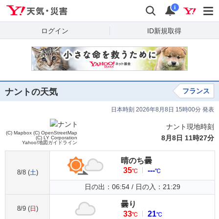
Yahoo!天気・災害
検索
通知
i
ログイン
ID新規取得
ナントの天気
フランス
日本時刻 2026年8月8日 15時00分 発表
ナント現地時刻
(C) Mapbox
(C) OpenStreetMap
8月8日 11時27分
(C) LY Corporation
Yahoo!地図ガイドライン
晴のち曇
35
---
℃
℃
8/8 (
土
)
日の出：06:54 / 日の入：21:29
曇り
8/9 (
日
)
33
21
℃
℃