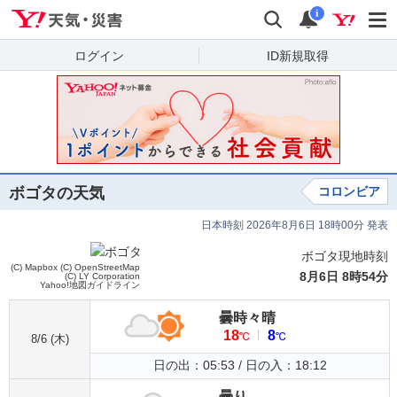
Yahoo!天気・災害
検索
通知
i
ログイン
ID新規取得
ボゴタの天気
コロンビア
日本時刻 2026年8月6日 18時00分 発表
ボゴタ現地時刻
(C) Mapbox
(C) OpenStreetMap
8月6日 8時54分
(C) LY Corporation
Yahoo!地図ガイドライン
曇時々晴
18
8
℃
℃
8/6 (
木
)
日の出：05:53 / 日の入：18:12
曇り