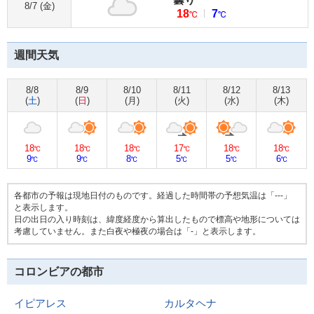
8/7 (
金
)
18
7
℃
℃
週間天気
8/8
8/9
8/10
8/11
8/12
8/13
(
土
)
(
日
)
(
月
)
(
火
)
(
水
)
(
木
)
18
18
18
17
18
18
℃
℃
℃
℃
℃
℃
9
9
8
5
5
6
℃
℃
℃
℃
℃
℃
各都市の予報は現地日付のものです。経過した時間帯の予想気温は「---」
と表示します。
日の出日の入り時刻は、緯度経度から算出したもので標高や地形については
考慮していません。また白夜や極夜の場合は「-」と表示します。
コロンビアの都市
イピアレス
カルタヘナ