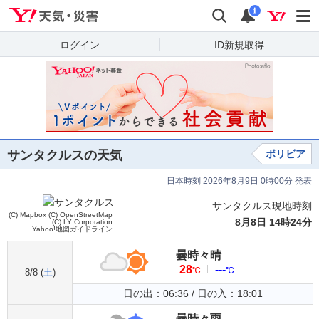
Yahoo!天気・災害
検索
通知
i
ログイン
ID新規取得
サンタクルスの天気
ボリビア
日本時刻 2026年8月9日 0時00分 発表
サンタクルス現地時刻
(C) Mapbox
(C) OpenStreetMap
8月8日 14時24分
(C) LY Corporation
Yahoo!地図ガイドライン
曇時々晴
28
---
℃
℃
8/8 (
土
)
日の出：06:36 / 日の入：18:01
曇時々雨