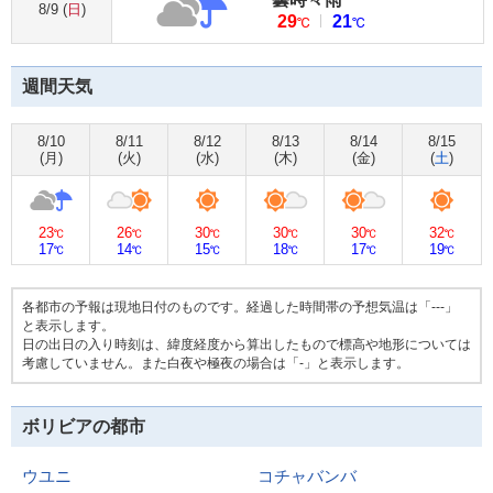
8/9 (
日
)
29
21
℃
℃
週間天気
8/10
8/11
8/12
8/13
8/14
8/15
(
月
)
(
火
)
(
水
)
(
木
)
(
金
)
(
土
)
23
26
30
30
30
32
℃
℃
℃
℃
℃
℃
17
14
15
18
17
19
℃
℃
℃
℃
℃
℃
各都市の予報は現地日付のものです。経過した時間帯の予想気温は「---」
と表示します。
日の出日の入り時刻は、緯度経度から算出したもので標高や地形については
考慮していません。また白夜や極夜の場合は「-」と表示します。
ボリビアの都市
ウユニ
コチャバンバ