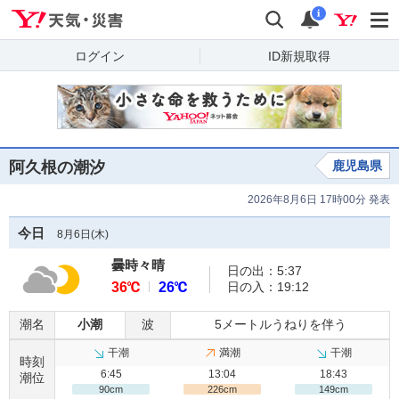
Yahoo!天気・災害
検索
通知
i
ログイン
ID新規取得
阿久根の潮汐
鹿児島県
2026年8月6日 17時00分 発表
今日
8月6日(
木
)
曇時々晴
日の出：5:37
36℃
26℃
日の入：19:12
潮名
小潮
波
5メートルうねりを伴う
干潮
満潮
干潮
時刻
6:45
13:04
18:43
潮位
90cm
226cm
149cm