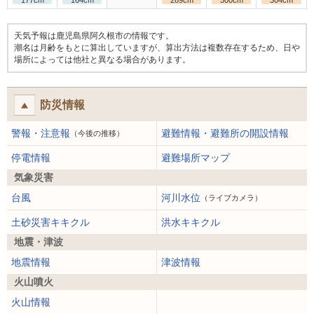
177cm
164cm
289cm
300cm
304cm
天気予報は鹿児島県阿久根市の情報です。
潮名は月齢をもとに算出していますが、算出方法は複数存在するため、日や
場所によっては他社と異なる場合があります。
防災情報
警報・注意報
避難情報・避難所の開設情報
（今後の推移）
停電情報
避難場所マップ
気象災害
台風
河川水位
（ライブカメラ）
土砂災害キキクル
洪水キキクル
地震・津波
地震情報
津波情報
火山噴火
火山情報