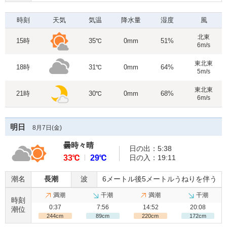
時刻
天気
気温
降水量
湿度
風
北東
15時
35℃
0mm
51%
6m/s
東北東
18時
31℃
0mm
64%
5m/s
東北東
21時
30℃
0mm
68%
6m/s
明日
8月7日(
金
)
曇時々晴
日の出：5:38
33℃
29℃
日の入：19:11
潮名
長潮
波
6メートル後5メートルうねりを伴う
満潮
干潮
満潮
干潮
時刻
0:37
7:56
14:52
20:08
潮位
244cm
89cm
220cm
172cm