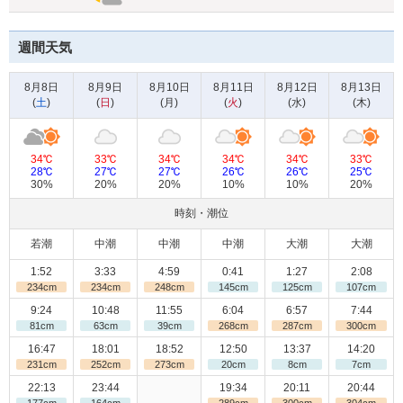
週間天気
8月8日
8月9日
8月10日
8月11日
8月12日
8月13日
(
土
)
(
日
)
(
月
)
(
火
)
(
水
)
(
木
)
34℃
33℃
34℃
34℃
34℃
33℃
28℃
27℃
27℃
26℃
26℃
25℃
30%
20%
20%
10%
10%
20%
時刻・潮位
若潮
中潮
中潮
中潮
大潮
大潮
1:52
3:33
4:59
0:41
1:27
2:08
234cm
234cm
248cm
145cm
125cm
107cm
9:24
10:48
11:55
6:04
6:57
7:44
81cm
63cm
39cm
268cm
287cm
300cm
16:47
18:01
18:52
12:50
13:37
14:20
231cm
252cm
273cm
20cm
8cm
7cm
22:13
23:44
19:34
20:11
20:44