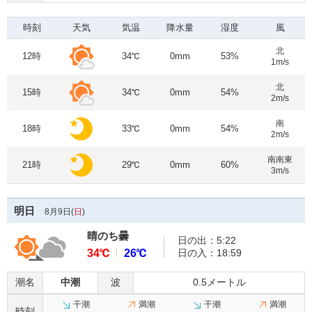
時刻
天気
気温
降水量
湿度
風
北
12時
34℃
0mm
53%
1m/s
北
15時
34℃
0mm
54%
2m/s
南
18時
33℃
0mm
54%
2m/s
南南東
21時
29℃
0mm
60%
3m/s
明日
8月9日(
日
)
晴のち曇
日の出：5:22
34℃
26℃
日の入：18:59
潮名
中潮
波
0.5メートル
干潮
満潮
干潮
満潮
時刻