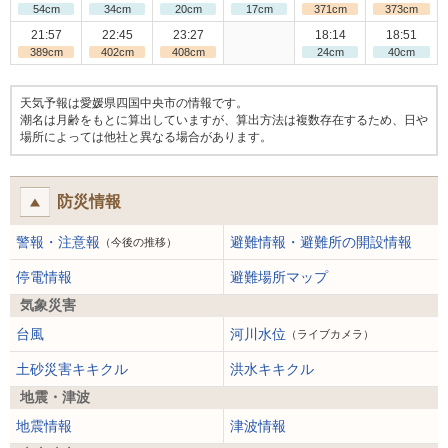
54cm
34cm
20cm
17cm
371cm
373cm
21:57
22:45
23:27
18:14
18:51
389cm
402cm
408cm
24cm
40cm
天気予報は愛媛県四国中央市の情報です。
潮名は月齢をもとに算出していますが、算出方法は複数存在するため、日や
場所によっては他社と異なる場合があります。
防災情報
警報・注意報
避難情報・避難所の開設情報
（今後の推移）
停電情報
避難場所マップ
気象災害
台風
河川水位
（ライブカメラ）
土砂災害キキクル
洪水キキクル
地震・津波
地震情報
津波情報