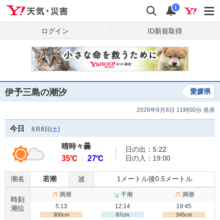
Yahoo!天気・災害
検索
通知
i
ログイン
ID新規取得
伊予三島の潮汐
愛媛県
2026年8月8日 11時00分 発表
今日
8月8日(
土
)
晴時々曇
日の出：5:22
35℃
27℃
日の入：19:00
潮名
若潮
波
1メートル後0.5メートル
満潮
干潮
満潮
時刻
5:13
12:14
19:45
潮位
300cm
87cm
345cm