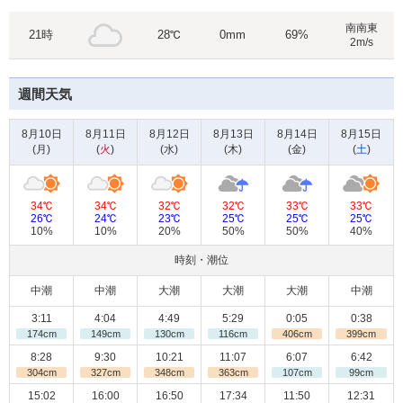
南南東
21時
28℃
0mm
69%
2m/s
週間天気
8月10日
8月11日
8月12日
8月13日
8月14日
8月15日
(
月
)
(
火
)
(
水
)
(
木
)
(
金
)
(
土
)
34℃
34℃
32℃
32℃
33℃
33℃
26℃
24℃
23℃
25℃
25℃
25℃
10%
10%
20%
50%
50%
40%
時刻・潮位
中潮
中潮
大潮
大潮
大潮
中潮
3:11
4:04
4:49
5:29
0:05
0:38
174cm
149cm
130cm
116cm
406cm
399cm
8:28
9:30
10:21
11:07
6:07
6:42
304cm
327cm
348cm
363cm
107cm
99cm
15:02
16:00
16:50
17:34
11:50
12:31