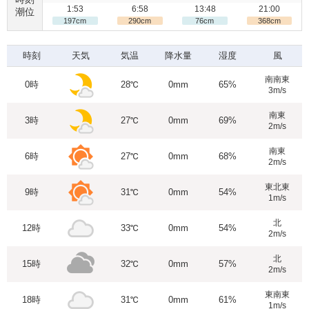
1:53
6:58
13:48
21:00
潮位
197cm
290cm
76cm
368cm
時刻
天気
気温
降水量
湿度
風
南南東
0時
28℃
0mm
65%
3m/s
南東
3時
27℃
0mm
69%
2m/s
南東
6時
27℃
0mm
68%
2m/s
東北東
9時
31℃
0mm
54%
1m/s
北
12時
33℃
0mm
54%
2m/s
北
15時
32℃
0mm
57%
2m/s
東南東
18時
31℃
0mm
61%
1m/s