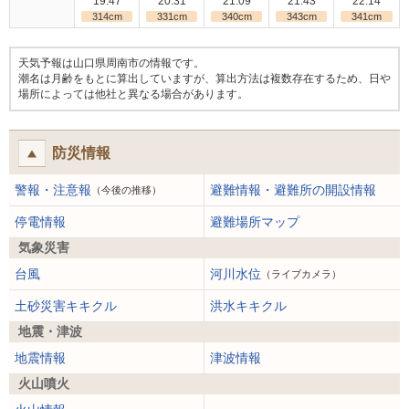
19:47
20:31
21:09
21:43
22:14
314cm
331cm
340cm
343cm
341cm
天気予報は山口県周南市の情報です。
潮名は月齢をもとに算出していますが、算出方法は複数存在するため、日や
場所によっては他社と異なる場合があります。
防災情報
警報・注意報
避難情報・避難所の開設情報
（今後の推移）
停電情報
避難場所マップ
気象災害
台風
河川水位
（ライブカメラ）
土砂災害キキクル
洪水キキクル
地震・津波
地震情報
津波情報
火山噴火