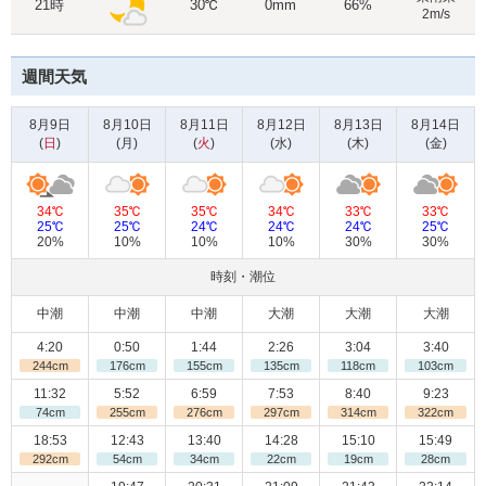
21時
30℃
0mm
66%
2m/s
週間天気
8月9日
8月10日
8月11日
8月12日
8月13日
8月14日
(
日
)
(
月
)
(
火
)
(
水
)
(
木
)
(
金
)
34℃
35℃
35℃
34℃
33℃
33℃
25℃
25℃
24℃
24℃
24℃
25℃
20%
10%
10%
10%
30%
30%
時刻・潮位
中潮
中潮
中潮
大潮
大潮
大潮
4:20
0:50
1:44
2:26
3:04
3:40
244cm
176cm
155cm
135cm
118cm
103cm
11:32
5:52
6:59
7:53
8:40
9:23
74cm
255cm
276cm
297cm
314cm
322cm
18:53
12:43
13:40
14:28
15:10
15:49
292cm
54cm
34cm
22cm
19cm
28cm