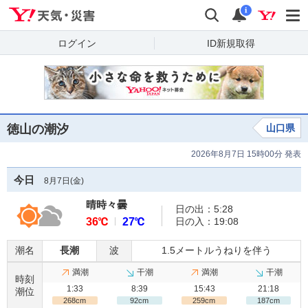
Yahoo!天気・災害
検索
通知
i
ログイン
ID新規取得
徳山の潮汐
山口県
2026年8月7日 15時00分 発表
今日
8月7日(
金
)
晴時々曇
日の出：5:28
36℃
27℃
日の入：19:08
潮名
長潮
波
1.5メートルうねりを伴う
満潮
干潮
満潮
干潮
時刻
1:33
8:39
15:43
21:18
潮位
268cm
92cm
259cm
187cm