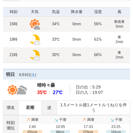
時刻
天気
気温
降水量
湿度
風
東南東
15時
34℃
0mm
56%
3m/s
東
18時
33℃
0mm
61%
2m/s
東
21時
30℃
0mm
66%
2m/s
明日
8月8日(
土
)
晴時々曇
日の出：5:29
35℃
27℃
日の入：19:07
1.5メートル後1メートルうねりを伴
潮名
若潮
波
う
満潮
干潮
満潮
干潮
時刻
2:40
10:05
17:33
23:25
潮位
251cm
88cm
270cm
191cm