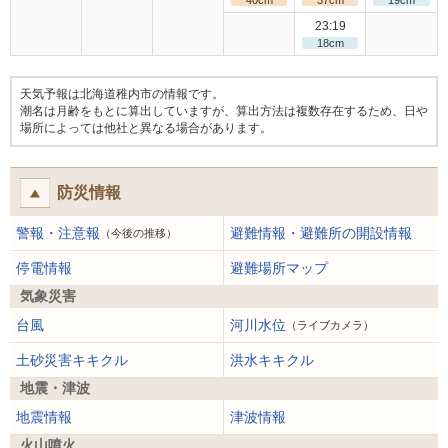
40cm
37cm
19cm
23:19
18cm
天気予報は北海道稚内市の情報です。
潮名は月齢をもとに算出していますが、算出方法は複数存在するため、日や
場所によっては他社と異なる場合があります。
防災情報
警報・注意報
避難情報・避難所の開設情報
（今後の推移）
停電情報
避難場所マップ
気象災害
台風
河川水位
（ライブカメラ）
土砂災害キキクル
洪水キキクル
地震・津波
地震情報
津波情報
火山噴火