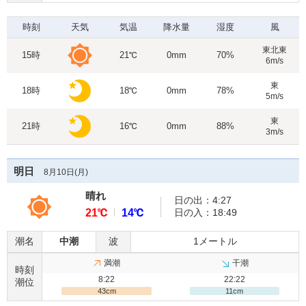
時刻
天気
気温
降水量
湿度
風
東北東
15時
21℃
0mm
70%
6m/s
東
18時
18℃
0mm
78%
5m/s
東
21時
16℃
0mm
88%
3m/s
明日
8月10日(
月
)
晴れ
日の出：4:27
21℃
14℃
日の入：18:49
潮名
中潮
波
1メートル
満潮
干潮
時刻
8:22
22:22
潮位
43cm
11cm