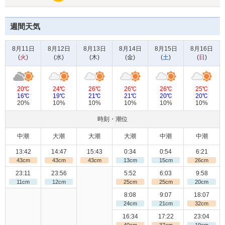
週間天気
8月11日
8月12日
8月13日
8月14日
8月15日
8月16日
(
火
)
(
水
)
(
木
)
(
金
)
(
土
)
(
日
)
20℃
24℃
26℃
26℃
26℃
25℃
16℃
19℃
21℃
21℃
20℃
20℃
20%
10%
10%
10%
10%
10%
時刻・潮位
中潮
大潮
大潮
大潮
中潮
中潮
13:42
14:47
15:43
0:34
0:54
6:21
43cm
43cm
43cm
13cm
15cm
26cm
23:11
23:56
5:52
6:03
9:58
11cm
12cm
25cm
25cm
20cm
8:08
9:07
18:07
24cm
21cm
32cm
16:34
17:22
23:04