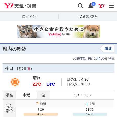
Yahoo!天気・災害
検索
通知
i
ログイン
ID新規取得
稚内の潮汐
道北
2026年8月9日 16時00分 発表
今日
8月9日(
日
)
晴れ
日の出：4:26
22℃
14℃
日の入：18:51
潮名
中潮
波
1メートル
満潮
干潮
時刻
7:19
21:32
潮位
43cm
12cm