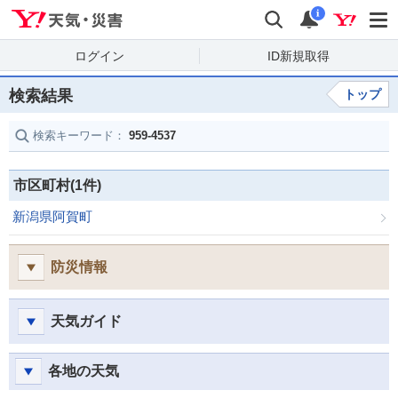
Yahoo!天気・災害
検索
通知
i
ログイン
ID新規取得
検索結果
トップ
検索キーワード：
959-4537
市区町村(1件)
新潟県阿賀町
防災情報
天気ガイド
各地の天気