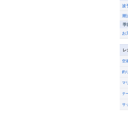
波
潮
季
お
レ
空
釣
マ
テ
サ