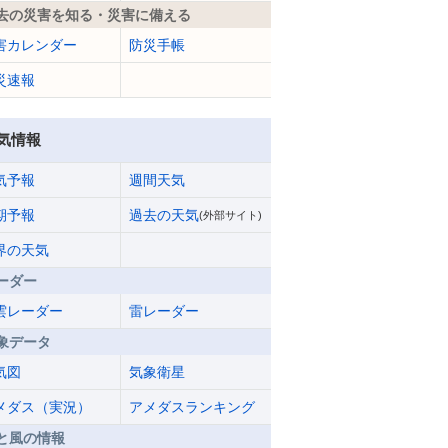
去の災害を知る・災害に備える
害カレンダー
防災手帳
災速報
気情報
気予報
週間天気
期予報
過去の天気
(外部サイト)
界の天気
ーダー
雲レーダー
雷レーダー
象データ
気図
気象衛星
メダス（実況）
アメダスランキング
と風の情報