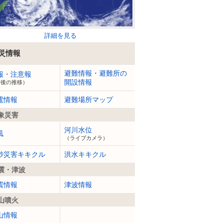
詳細を見る
災情報
避難情報・避難所の
報・注意報
開設情報
今後の推移）
電情報
避難場所マップ
象災害
河川水位
風
（ライブカメラ）
砂災害キキクル
洪水キキクル
震・津波
震情報
津波情報
山噴火
山情報