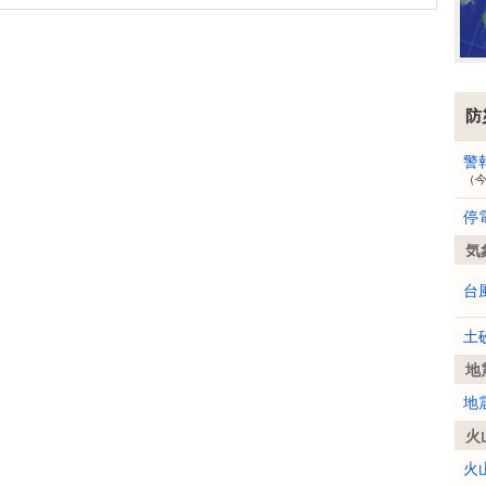
防
警
（
停
気
台
土
地
地
火
火