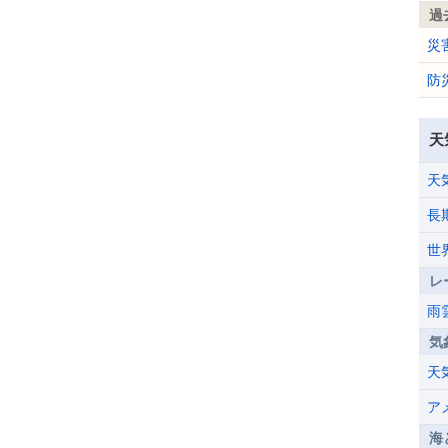
過
災
防
天
天
長
世
レ
雨
気
天
ア
海