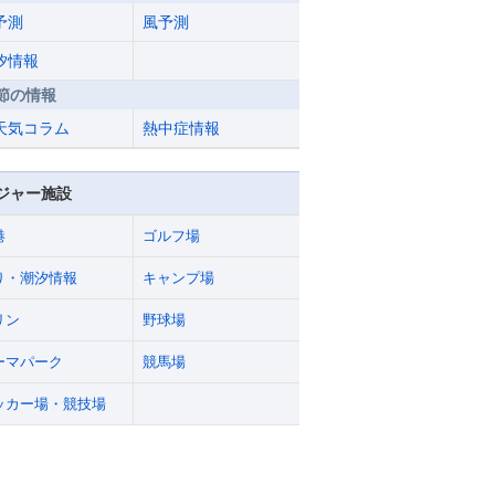
予測
風予測
汐情報
節の情報
天気コラム
熱中症情報
ジャー施設
港
ゴルフ場
り・潮汐情報
キャンプ場
リン
野球場
ーマパーク
競馬場
ッカー場・競技場