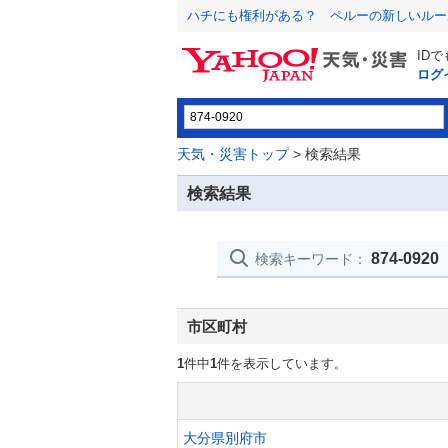
ハチにも権利がある？ ペルーの新しいルー
ID
ログ
天気・災害トップ
> 検索結果
検索結果
874-0920
検索キーワード：
市区町村
1
件中
1
件を表示しています。
大分県別府市