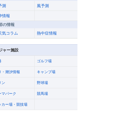
予測
風予測
汐情報
節の情報
天気コラム
熱中症情報
ジャー施設
港
ゴルフ場
り・潮汐情報
キャンプ場
リン
野球場
ーマパーク
競馬場
ッカー場・競技場