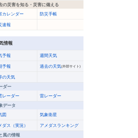
去の災害を知る・災害に備える
害カレンダー
防災手帳
災速報
気情報
気予報
週間天気
期予報
過去の天気
(外部サイト)
界の天気
ーダー
雲レーダー
雷レーダー
象データ
気図
気象衛星
メダス（実況）
アメダスランキング
と風の情報