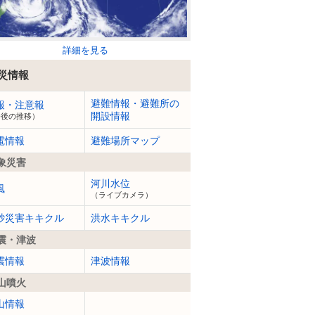
詳細を見る
災情報
避難情報・避難所の
報・注意報
開設情報
今後の推移）
電情報
避難場所マップ
象災害
河川水位
風
（ライブカメラ）
砂災害キキクル
洪水キキクル
震・津波
震情報
津波情報
山噴火
山情報