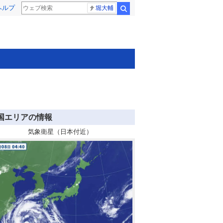
ヘルプ
堀大輔
検索
国エリアの情報
気象衛星（日本付近）