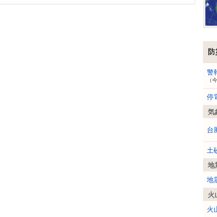
防
警
（
停
気
台
土
地
地
火
火