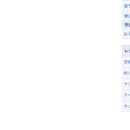
波
潮
季
お
レ
空
釣
マ
テ
サ