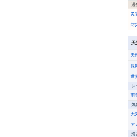
過
災
防
天
天
長
世
レ
雨
気
天
ア
海