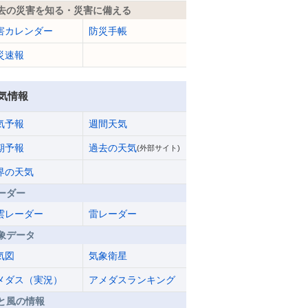
去の災害を知る・災害に備える
害カレンダー
防災手帳
災速報
気情報
気予報
週間天気
期予報
過去の天気
(外部サイト)
界の天気
ーダー
雲レーダー
雷レーダー
象データ
気図
気象衛星
メダス（実況）
アメダスランキング
と風の情報