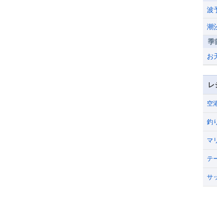
波
潮
季
お
レ
空
釣
マ
テ
サ