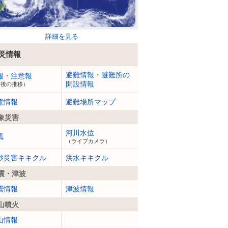
詳細を見る
災情報
避難情報・避難所の
報・注意報
開設情報
今後の推移）
電情報
避難場所マップ
象災害
河川水位
風
（ライブカメラ）
砂災害キキクル
洪水キキクル
震・津波
震情報
津波情報
山噴火
山情報