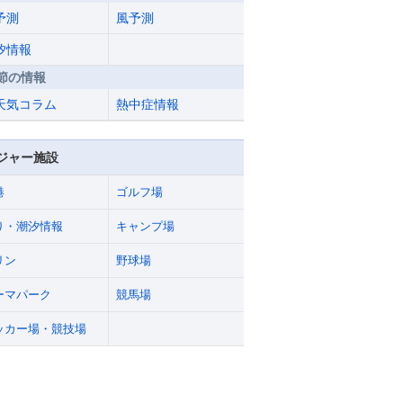
予測
風予測
汐情報
節の情報
天気コラム
熱中症情報
ジャー施設
港
ゴルフ場
り・潮汐情報
キャンプ場
リン
野球場
ーマパーク
競馬場
ッカー場・競技場