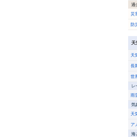
過
災
防
天
天
長
世
レ
雨
気
天
ア
海