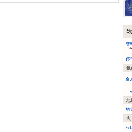
防
警
（
停
気
台
土
地
地
火
火