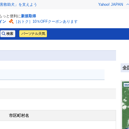
害救助犬」を支えよう
Yahoo! JAPAN
でもっと便利に
新規取得
イン
［おトク］10％OFFクーポンあります
パーソナル天気
全
市区町村名