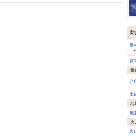
防
警
（
停
気
台
土
地
地
火
火