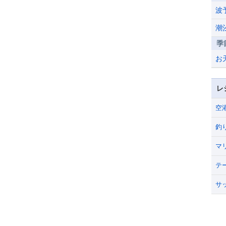
波
潮
季
お
レ
空
釣
マ
テ
サ