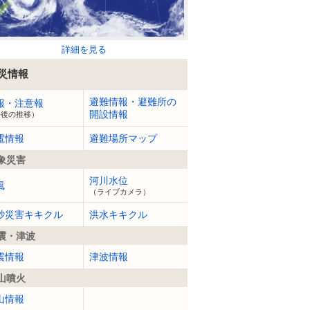
詳細を見る
災情報
避難情報・避難所の
報・注意報
開設情報
今後の推移）
電情報
避難場所マップ
象災害
河川水位
風
（ライブカメラ）
砂災害キキクル
洪水キキクル
震・津波
震情報
津波情報
山噴火
山情報