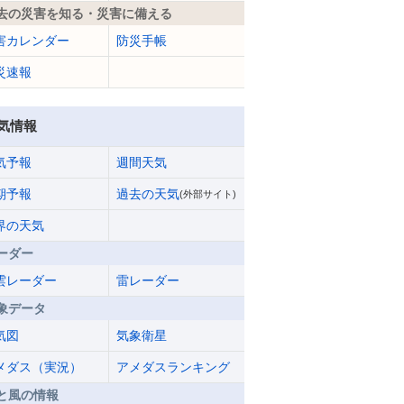
去の災害を知る・災害に備える
害カレンダー
防災手帳
災速報
気情報
気予報
週間天気
期予報
過去の天気
(外部サイト)
界の天気
ーダー
雲レーダー
雷レーダー
象データ
気図
気象衛星
メダス（実況）
アメダスランキング
と風の情報