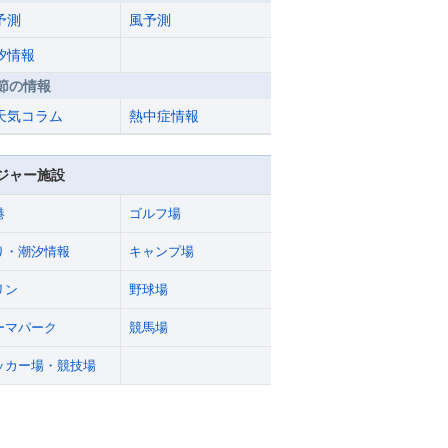
予測
風予測
汐情報
節の情報
天気コラム
熱中症情報
ジャー施設
港
ゴルフ場
り・潮汐情報
キャンプ場
リン
野球場
ーマパーク
競馬場
ッカー場・競技場