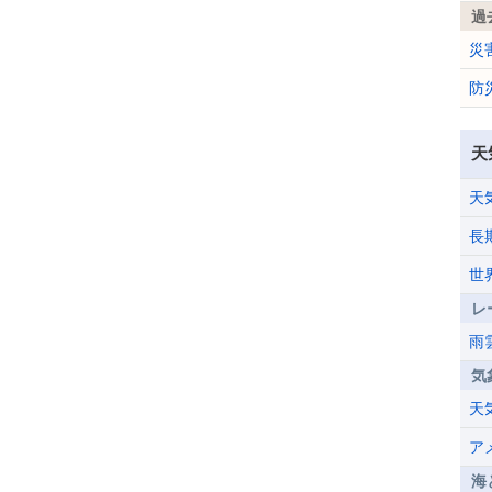
過
災
防
天
天
長
世
レ
雨
気
天
ア
海