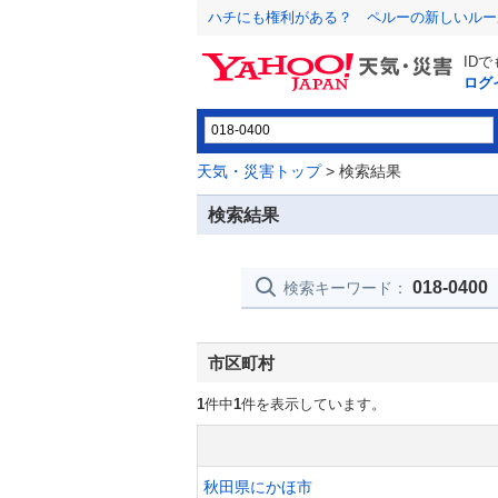
ハチにも権利がある？ ペルーの新しいルー
ID
ログ
天気・災害トップ
> 検索結果
検索結果
018-0400
検索キーワード：
市区町村
1
件中
1
件を表示しています。
秋田県にかほ市