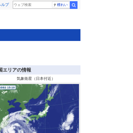
ヘルプ
檀れい
検索
国エリアの情報
気象衛星（日本付近）