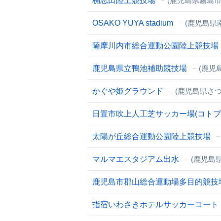
桷志田陸上競技場
(鹿児島県霧島市
OSAKO YUYA stadium
(鹿児島県
薩摩川内市総合運動公園陸上競技場
鹿児島県立鴨池補助競技場
(鹿児
かぐや姫グラウンド
(鹿児島県さつ
日置市吹上人工芝サッカー場(コト
太陽が丘総合運動公園陸上競技場
マルマエスタジアム出水
(鹿児島
鹿児島市郡山総合運動場多目的競技
指宿いわさきホテルサッカーコート