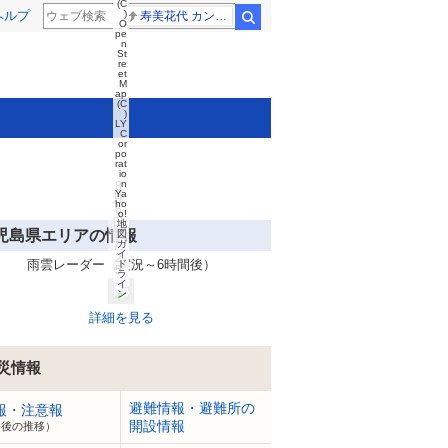
(C
ヘルプ
)
寿美花代 カンニング竹山
検索
O
pe
n
St
re
et
M
ap
(C
)
LY
C
or
po
rat
io
n
8
Ya
月
ho
6
o!
日
地
児島県エリアの情報
1
図
ガ
7:
イ
2
雨雲レーダー（実況～6時間後）
ド
5
ラ
イ
ン
詳細を見る
災情報
避難情報・避難所の
報・注意報
開設情報
今後の推移）