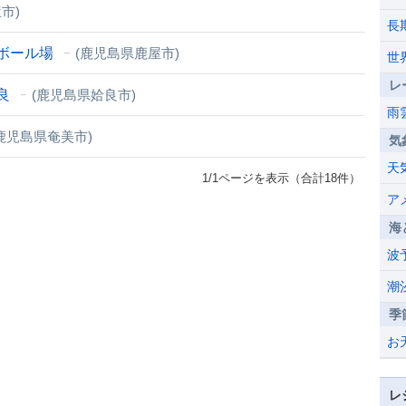
市)
長
ボール場
(鹿児島県鹿屋市)
世
レ
良
(鹿児島県姶良市)
雨
鹿児島県奄美市)
気
天
1/1ページを表示（合計18件）
ア
海
波
潮
季
お
レ