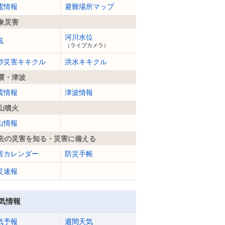
電情報
避難場所マップ
象災害
河川水位
風
（ライブカメラ）
砂災害キキクル
洪水キキクル
震・津波
震情報
津波情報
山噴火
山情報
去の災害を知る・災害に備える
害カレンダー
防災手帳
災速報
気情報
気予報
週間天気