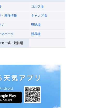
港
ゴルフ場
り・潮汐情報
キャンプ場
リン
野球場
ーマパーク
競馬場
ッカー場・競技場