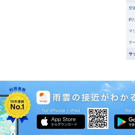
空
釣
マ
テ
サ