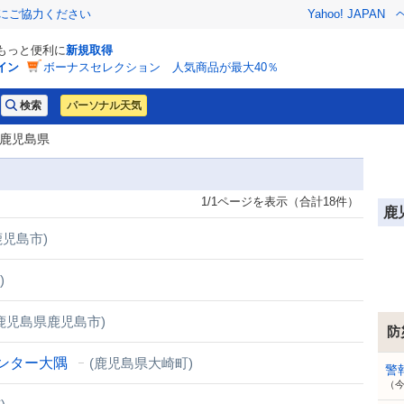
金にご協力ください
Yahoo! JAPAN
でもっと便利に
新規取得
イン
ボーナスセレクション 人気商品が最大40％
パーソナル天気
 鹿児島県
1/1ページを表示（合計18件）
鹿
鹿児島市)
)
鹿児島県鹿児島市)
防
ンター大隅
(鹿児島県大崎町)
警
（