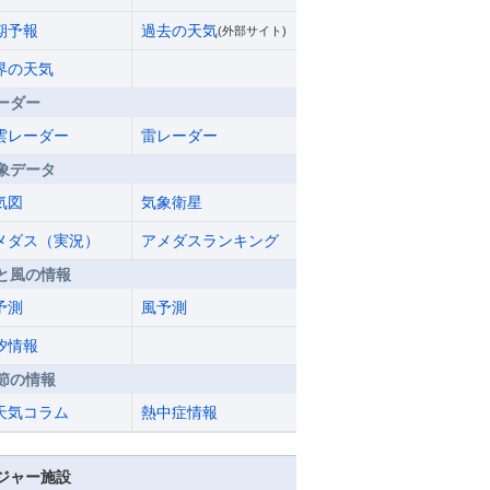
期予報
過去の天気
(外部サイト)
界の天気
ーダー
雲レーダー
雷レーダー
象データ
気図
気象衛星
メダス（実況）
アメダスランキング
と風の情報
予測
風予測
汐情報
節の情報
天気コラム
熱中症情報
ジャー施設