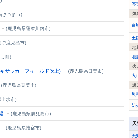
)
停
気
南さつま市)
台
(鹿児島県薩摩川内市)
土
島県鹿児島市)
地
ま町)
地
火
ブキサッカーフィールド吹上)
(鹿児島県日置市)
火
(鹿児島県奄美市)
過
災
県出水市)
防
場
(鹿児島県鹿児島市)
天
(鹿児島県指宿市)
天