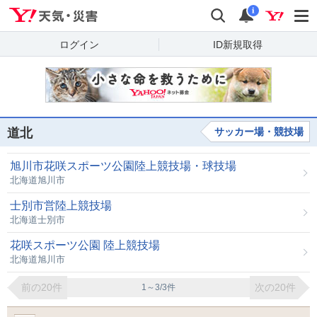
Yahoo!天気・災害
検索
通知
i
ログイン
ID新規取得
道北
サッカー場・競技場
旭川市花咲スポーツ公園陸上競技場・球技場
北海道旭川市
士別市営陸上競技場
北海道士別市
花咲スポーツ公園 陸上競技場
北海道旭川市
前の20件
次の20件
1～3/3件