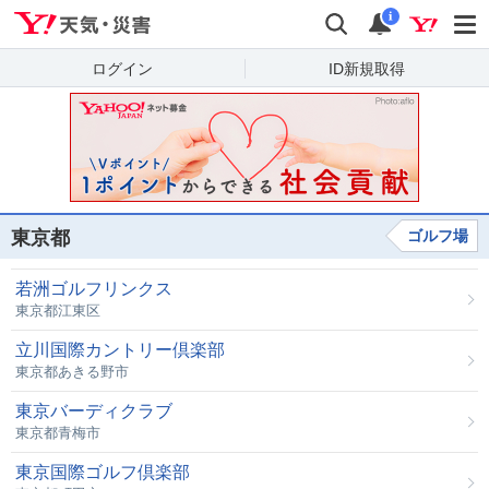
Yahoo!天気・災害
検索
通知
i
ログイン
ID新規取得
東京都
ゴルフ場
若洲ゴルフリンクス
東京都江東区
立川国際カントリー倶楽部
東京都あきる野市
東京バーディクラブ
東京都青梅市
東京国際ゴルフ倶楽部