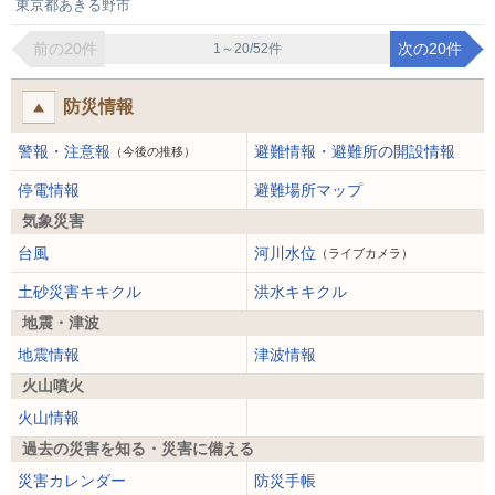
東京都あきる野市
前の20件
次の20件
1～20/52件
防災情報
警報・注意報
避難情報・避難所の開設情報
（今後の推移）
停電情報
避難場所マップ
気象災害
台風
河川水位
（ライブカメラ）
土砂災害キキクル
洪水キキクル
地震・津波
地震情報
津波情報
火山噴火
火山情報
過去の災害を知る・災害に備える
災害カレンダー
防災手帳