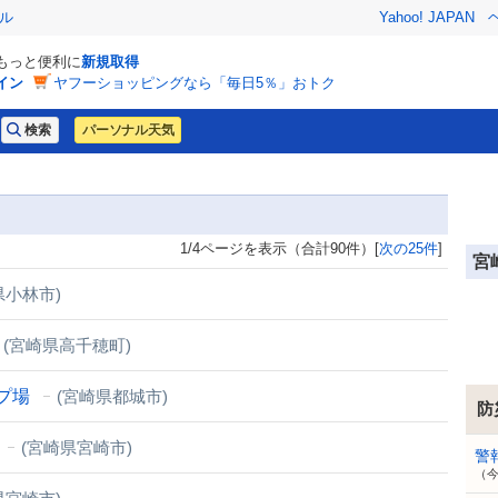
ル
Yahoo! JAPAN
でもっと便利に
新規取得
イン
ヤフーショッピングなら「毎日5％」おトク
パーソナル天気
1/4ページを表示（合計90件）[
次の25件
]
宮
県小林市)
(宮崎県高千穂町)
プ場
(宮崎県都城市)
防
(宮崎県宮崎市)
警
（