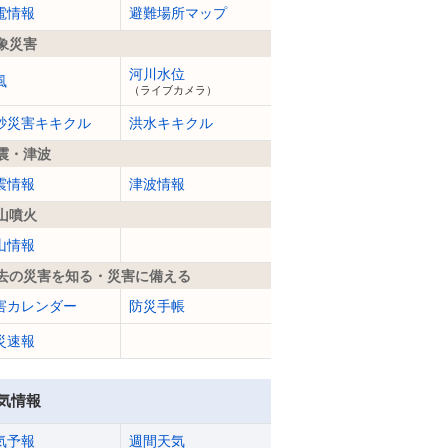
電情報
避難場所マップ
象災害
河川水位
風
（ライブカメラ）
砂災害キキクル
洪水キキクル
震・津波
震情報
津波情報
山噴火
山情報
去の災害を知る・災害に備える
害カレンダー
防災手帳
災速報
気情報
気予報
週間天気