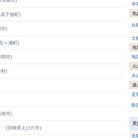
県宮崎市)
停
気
県高千穂町)
台
市)
土
五ヶ瀬町)
地
串間市)
地
火
村)
火
過
災
防
日南市)
天
(宮崎県えびの市)
天