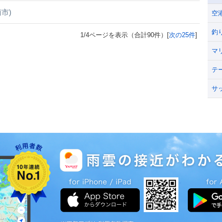
市)
空
釣
1/4ページを表示（合計90件）[
次の25件
]
マ
テ
サ