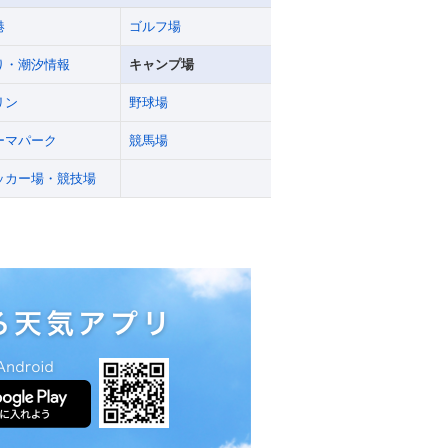
港
ゴルフ場
り・潮汐情報
キャンプ場
リン
野球場
ーマパーク
競馬場
ッカー場・競技場