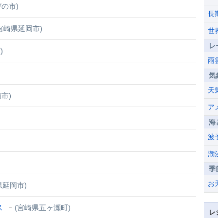
の市)
長
宮崎県延岡市)
世
レ
)
雨
気
天
市)
ア
海
波
潮
季
お
県延岡市)
ス
(宮崎県五ヶ瀬町)
レ