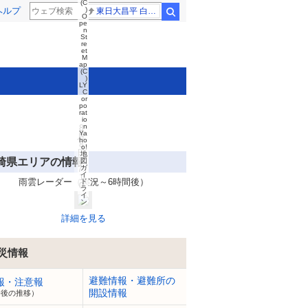
(C
ヘルプ
)
東日大昌平 白樺学園
検索
O
pe
n
St
re
et
M
ap
(C
)
LY
C
or
po
rat
io
n
8
Ya
月
ho
8
o!
日
地
崎県エリアの情報
1
図
ガ
7:
イ
1
雨雲レーダー（実況～6時間後）
ド
0
ラ
イ
ン
詳細を見る
災情報
避難情報・避難所の
報・注意報
開設情報
今後の推移）