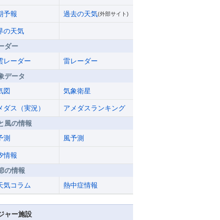
期予報
過去の天気
(外部サイト)
界の天気
ーダー
雲レーダー
雷レーダー
象データ
気図
気象衛星
メダス（実況）
アメダスランキング
と風の情報
予測
風予測
汐情報
節の情報
天気コラム
熱中症情報
ジャー施設