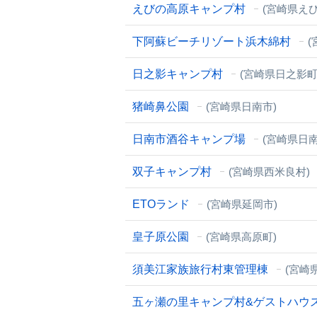
えびの高原キャンプ村
(宮崎県えび
下阿蘇ビーチリゾート浜木綿村
(
日之影キャンプ村
(宮崎県日之影町
猪崎鼻公園
(宮崎県日南市)
日南市酒谷キャンプ場
(宮崎県日南
双子キャンプ村
(宮崎県西米良村)
ETOランド
(宮崎県延岡市)
皇子原公園
(宮崎県高原町)
須美江家族旅行村東管理棟
(宮崎
五ヶ瀬の里キャンプ村&ゲストハウ