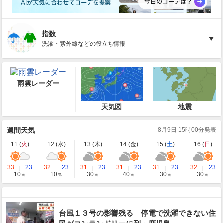
指数
洗濯・紫外線などの役立ち情報
雨雲レーダー
天気図
地震
週間天気
8月9日 15時00分発表
11 (
火
)
12 (
水
)
13 (
木
)
14 (
金
)
15 (
土
)
16 (
日
)
33
23
32
23
31
23
31
23
31
23
32
23
10
10
30
40
30
30
％
％
％
％
％
％
台風１３号の影響残る 停電で洗濯できない住