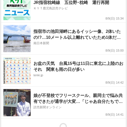
JR指宿枕崎線 五位野ｰ枕崎 運行再開
ＫＹＴ鹿児島読売テレビ
8/9(日) 15:34
指宿市の池田湖畔にあるイッシー像、2体いた
の!?…10メートル以上離れていたため1体だと
思い込んでいた――観光地づくり事業に合わ
南日本新聞
せ、像を近づけてお色直し
8/9(日) 15:00
お盆の天気 台風15号は11日に東北に上陸のお
それ 関東も雨の日が多い
tenki.jp
8/9(日) 14:42
娘が不登校でフリースクール、親同士で悩み共
有できたが通学が大変…「じゃあ自分たちで作
ろう」古民家に開所
読売新聞オンライン
8/9(日) 14:41