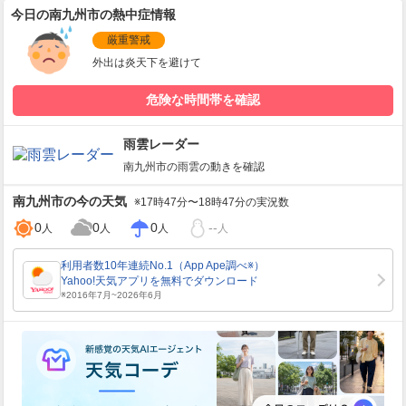
今日の南九州市の熱中症情報
厳重警戒
外出は炎天下を避けて
危険な時間帯を確認
雨雲レーダー
南九州市
の雨雲の動きを確認
南九州市
の今の天気
※17時47分〜18時47分の実況数
0
0
0
--
人
人
人
人