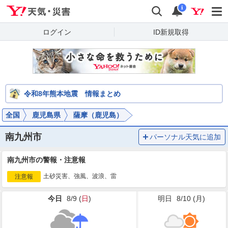
Yahoo!天気・災害
検索
通知
i
ログイン
ID新規取得
令和8年熊本地震 情報まとめ
全国
鹿児島県
薩摩（鹿児島）
南九州市
パーソナル天気に追加
南九州市の警報・注意報
土砂災害、強風、波浪、雷
注意報
今日
8/9 (
日
)
明日
8/10 (
月
)