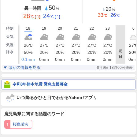
50
曇一時雨
20
%
%
28
24
33
26
℃
℃
℃
[-1]
℃
[-1]
時刻
18
19
20
21
22
23
0
天気
気温
26
℃
27
℃
27
℃
27
℃
27
℃
27
℃
27
明
降水
50
%
20
%
20
%
20
%
20
%
20
%
20
日
0.1
mm
0
mm
0
mm
0
mm
0
mm
0
mm
0
m
湿度
84
81
80
79
79
80
81
%
%
%
%
%
%
ほかの情報を見る
8月9日 18時00分発表
東南東
東
東
東
東
東
東
風
2
3
3
3
2
3
3
m/s
m/s
m/s
m/s
m/s
m/s
m/
令和8年熊本地震 緊急支援募金
いつ降るかひと目でわかるYahoo!アプリ
鹿児島県
に関する話題のワード
桜島噴火