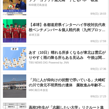
KKB鹿児島放送
8/9(日) 18:03
【卓球】各都道府県インターハイ学校対抗代表
校ベンチメンバー＆個人戦代表〈九州ブロッ
ク〉
卓球王国
8/9(日) 17:59
あす（10日）晴れる所多くなるが東北は雲広が
りやすく雨の降る所もある見込み 午後は関東
から西も、ところどころでにわか雨・雷雨があ
TBS NEWS DIG Powered by JNN
る予想
8/9(日) 17:36
「川に人が仰向けの状態で浮いている」大崎町
の川で身元不明男性の遺体 腐敗進み年齢不
明 鹿児島県
MBC南日本放送
8/9(日) 17:23
高校3年生が「志願したい大学」リクルート進