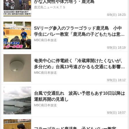
かな人間性や体力培う・鹿児島
鹿児島ニュースＫＴＳ
8/9(日) 18:23
SVリーグ参入のフラーゴラッド鹿児島 小中
学生にバレー教室「鹿児島の子どもたちは意欲
がある」
MBC南日本放送
8/9(日) 18:19
奄美中心に停電続く「冷蔵庫開けたくないが、
多分だめ」台風13号遠ざかるも交通にも影響
鹿児島
MBC南日本放送
8/9(日) 18:12
台風で交通乱れ 波高い予想もあす10日以降は
運航再開の見通し
MBC南日本放送
8/9(日) 18:07
フラーゴラッド鹿児島 子どもバレー教室