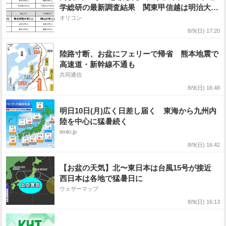
学総研の最新調査結果 関東甲信越は明治大
学、関西は近畿大学【上位記載】
オリコン
8/9(日) 17:20
陸路寸断、お盆にフェリーで帰省 熊本地震で
高速道・新幹線不通も
共同通信
8/9(日) 16:48
明日10日(月)広く日差し届く 東海から九州内
陸を中心に猛暑続く
tenki.jp
8/9(日) 16:42
【お盆の天気】北〜東日本は台風15号が接近
西日本は各地で猛暑日に
ウェザーマップ
8/9(日) 16:13