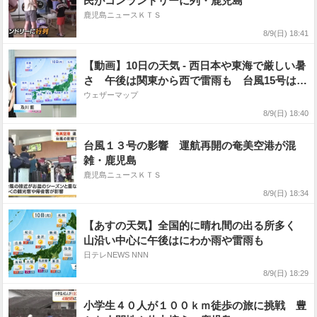
民がコンランドリーに列・鹿児島
鹿児島ニュースＫＴＳ
8/9(日) 18:41
【動画】10日の天気 - 西日本や東海で厳しい暑
さ 午後は関東から西で雷雨も 台風15号は東
北へ（9日19時更新）
ウェザーマップ
8/9(日) 18:40
台風１３号の影響 運航再開の奄美空港が混
雑・鹿児島
鹿児島ニュースＫＴＳ
8/9(日) 18:34
【あすの天気】全国的に晴れ間の出る所多く
山沿い中心に午後はにわか雨や雷雨も
日テレNEWS NNN
8/9(日) 18:29
小学生４０人が１００ｋｍ徒歩の旅に挑戦 豊