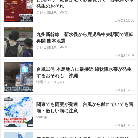
発生のおそれ
テレビ朝日系（ANN）
8/7(金) 12:36
九州新幹線 新水俣から鹿児島中央駅間で運転
再開 熊本地震
テレビ朝日系（ANN）
8/7(金) 12:34
台風13号 本島地方に最接近 線状降水帯が発生
するおそれも 沖縄
沖縄ニュースQAB
8/7(金) 12:32
関東でも雨雲が発達 台風から離れていても雷
雨・激しい雨に注意
tenki.jp
8/7(金) 12:32