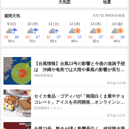
天気図
地震
週間天気
8月7日 8時00分発表
9 (
日
)
10 (
月
)
11 (
火
)
12 (
水
)
13 (
木
)
14 (
金
)
32
28
32
27
32
27
33
27
33
27
32
26
50
70
50
40
30
40
％
％
％
％
％
％
【台風情報】台風13号の影響と今後の進路予想
は 沖縄や奄美では大雨や暴風の影響が長引く
見込み 線状降水帯が発生する可能性 厳重に
NBS長野放送
警戒を
8/7(金) 12:38
セイカ食品・ゴディバが「南国白くま最中チョ
コレート」アイスを共同開発…オンラインショ
ップなどで販売
読売新聞オンライン
8/7(金) 12:37
台風13号 動きが遅く影響長引く 線状降水帯