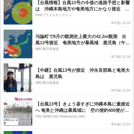
【台風情報】台風13号の今後の進路予想と影響
は 沖縄本島地方や奄美地方にかなり接近 暴
風に厳重警戒 線状降水帯が発生して大雨災害
FNNプライムオンライン
発生の危険度が急激に高まる可能性
8/7(金) 12:21
与論町で8月の観測史上最大の42.2m観測 台
風13号接近 奄美地方が暴風域 鹿児島（午前
11時）
MBC南日本放送
8/7(金) 12:16
【中継】台風13号が接近 沖永良部島と奄美大
島は 鹿児島
MBC南日本放送
8/7(金) 12:14
【台風13号】きょう昼すぎに沖縄本島に最接近
へ 奄美と沖縄は暴風域に 空の便約400便が欠
航・路線バスやモノレールが終日運休 8日朝
TBS NEWS DIG Powered by JNN
にかけて線状降水帯が発生するおそれも
8/7(金) 12:14