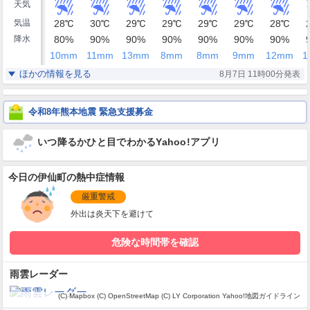
天気
気温
28
℃
30
℃
29
℃
29
℃
29
℃
29
℃
28
℃
降水
80
%
90
%
90
%
90
%
90
%
90
%
90
%
10
mm
11
mm
13
mm
8
mm
8
mm
9
mm
12
mm
1
湿度
98
88
89
90
92
92
92
%
%
%
%
%
%
%
ほかの情報を見る
8月7日 11時00分発表
東
東南東
東南東
東南東
南東
南東
南東
風
15
17
17
16
16
19
20
2
m/s
m/s
m/s
m/s
m/s
m/s
m/s
令和8年熊本地震 緊急支援募金
いつ降るかひと目でわかるYahoo!アプリ
今日の伊仙町の熱中症情報
厳重警戒
外出は炎天下を避けて
危険な時間帯を確認
雨雲レーダー
(C) Mapbox
(C) OpenStreetMap
(C) LY Corporation
Yahoo!地図ガイドライン