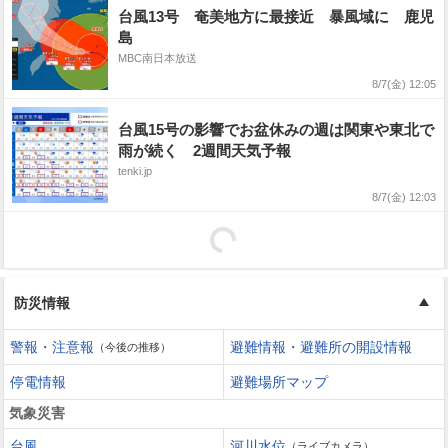
台風13号 奄美地方に最接近 暴風域に 鹿児
島
MBC南日本放送
8/7(金) 12:05
台風15号の影響でお盆休みの週は関東や東北で
雨が続く 2週間天気予報
tenki.jp
8/7(金) 12:03
防災情報
警報・注意報
避難情報・避難所の開設情報
（今後の推移）
停電情報
避難場所マップ
気象災害
台風
河川水位
（ライブカメラ）