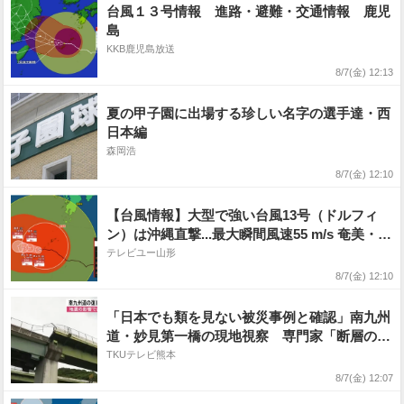
台風１３号情報 進路・避難・交通情報 鹿児
島
KKB鹿児島放送
8/7(金) 12:13
夏の甲子園に出場する珍しい名字の選手達・西
日本編
森岡浩
8/7(金) 12:10
【台風情報】大型で強い台風13号（ドルフィ
ン）は沖縄直撃...最大瞬間風速55 m/s 奄美・沖
縄では暴風や高波などに厳重に警戒 線状降水
テレビユー山形
帯発生の可能性も 台風15号の今後はどうな
8/7(金) 12:10
る? 進路予想・勢力を詳しく 全国の天気を画
像で 気象庁
「日本でも類を見ない被災事例と確認」南九州
道・妙見第一橋の現地視察 専門家「断層のず
れが直因」
TKUテレビ熊本
8/7(金) 12:07