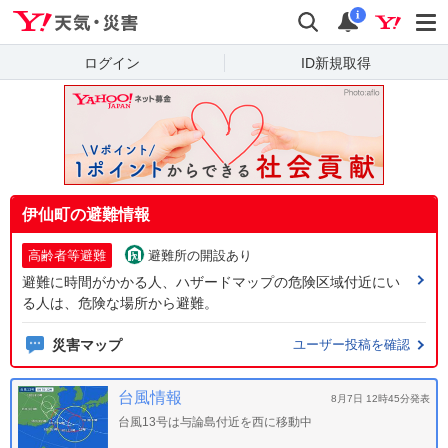
Yahoo!天気・災害
検索
通知
i
ログイン
ID新規取得
伊仙町の避難情報
高齢者等避難
避難所の開設あり
避難に時間がかかる人、ハザードマップの危険区域付近にい
る人は、危険な場所から避難。
災害マップ
ユーザー投稿を確認
台風情報
8月7日 12時45分発表
台風13号は与論島付近を西に移動中