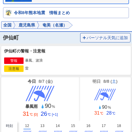
令和8年熊本地震 情報まとめ
全国
鹿児島県
奄美（名瀬）
伊仙町
パーソナル天気に追加
伊仙町の警報・注意報
暴風、波浪
警報
雷
注意報
今日
8/7 (
金
)
明日
8/8 (
土
)
90
暴風雨
90
%
%
31
26
31
28
℃
℃
℃
[0]
℃
[+1]
時刻
12
13
14
15
16
17
18