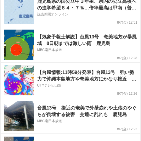
鹿児島県の国公立中３年生、県内の公立高校へ
の進学希望６４・７％…倍率最高は甲南（普
通）の２・０８倍
読売新聞オンライン
8/7(金) 12:31
【気象予報士解説】台風13号 奄美地方が暴風
域 8日朝までは激しい雨 鹿児島
MBC南日本放送
8/7(金) 12:28
【台風情報:11時59分発表】台風13号 強い勢
力で沖縄本島地方や奄美地方にかなり接近 24
時間で200ミリの雨予想 線状降水帯が発生の
UTYテレビ山梨
可能性も 台風15号はどこへ? 【進路予想・
8/7(金) 12:26
雨と風のシミュレーション】
台風13号 接近の奄美で外壁崩れや土俵のやぐ
らが倒壊する被害 交通に乱れも 鹿児島
MBC南日本放送
8/7(金) 12:23