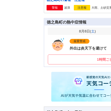
波浪
大雨、土砂災
警報
注意報
徳之島町の熱中症情報
8月8日(
土
)
厳重警戒
外出は炎天下を避けて
1時間ご