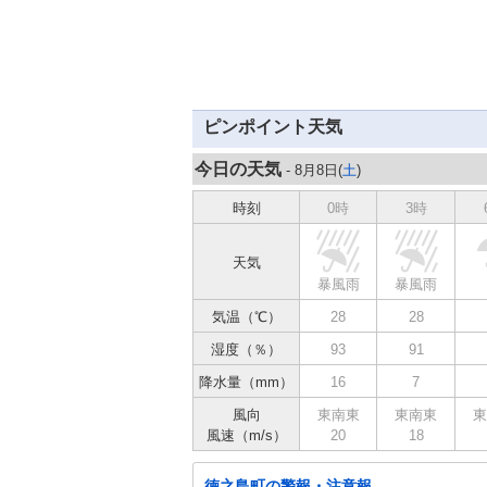
ピンポイント天気
今日の天気
- 8月8日(
土
)
時刻
0時
3時
天気
暴風雨
暴風雨
気温（℃）
28
28
湿度（％）
93
91
降水量（mm）
16
7
風向
東南東
東南東
東
風速（m/s）
20
18
徳之島町の警報・注意報