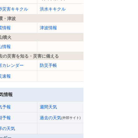
砂災害キキクル
洪水キキクル
震・津波
震情報
津波情報
山噴火
山情報
去の災害を知る・災害に備える
害カレンダー
防災手帳
災速報
気情報
気予報
週間天気
期予報
過去の天気
(外部サイト)
界の天気