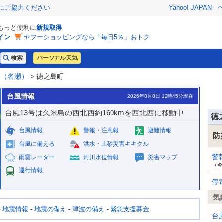
金にご協力ください
Yahoo! JAPAN
でもっと便利に
新規取得
イン
ヤフーショッピングなら「毎日5％」おトク
パーソナル天気
美（名瀬）
> 徳之島町
台風情報
2026年8月8日 12時45分現在
台風13号は久米島の西北西約160kmを西北西に移動中
徳
台風情報
警報・注意報
避難情報
防
台風に備える
洪水・土砂災害キキクル
警
雨雲レーダー
河川水位情報
災害マップ
（
運行情報
停
気
-
地震情報
-
地震の備え
-
津波の備え
-
緊急支援募金
台