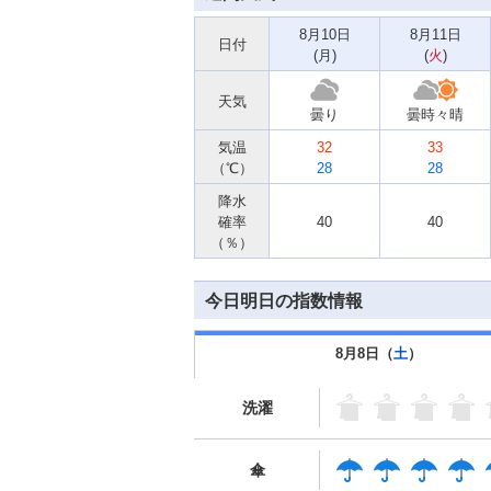
8月10日
8月11日
日付
(
月
)
(
火
)
天気
曇り
曇時々晴
気温
32
33
（℃）
28
28
降水
確率
40
40
（％）
今日明日の指数情報
8月8日（
土
）
洗濯
傘