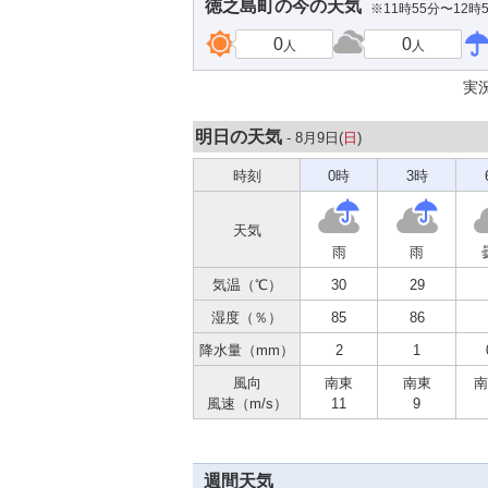
徳之島町
の今の天気
※11時55分〜12時
0
0
人
人
実
明日の天気
- 8月9日(
日
)
時刻
0時
3時
天気
雨
雨
気温（℃）
30
29
湿度（％）
85
86
降水量（mm）
2
1
風向
南東
南東
南
風速（m/s）
11
9
週間天気