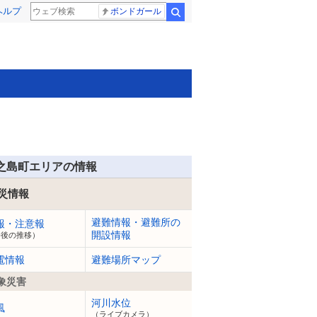
ヘルプ
ボンドガール
検索
之島町エリアの情報
災情報
避難情報・避難所の
報・注意報
開設情報
今後の推移）
電情報
避難場所マップ
象災害
河川水位
風
（ライブカメラ）