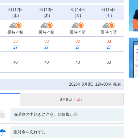
8月12日
8月13日
8月14日
8月15日
(
水
)
(
木
)
(
金
)
(
土
)
曇時々晴
曇時々晴
曇時々晴
曇時々晴
33
33
32
33
27
27
27
27
40
40
40
30
2026年8月8日 12時00分 発表
8月9日（
日
）
洗濯物の生乾きに注意。乾燥機が◎
絶対傘を忘れずに