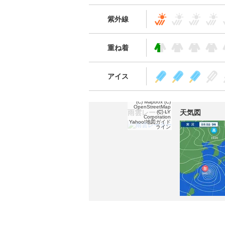
紫外線
重ね着
アイス
(C) Mapbox
(C)
OpenStreetMap
雨雲レーダー
天気図
(C) LY
Corporation
Yahoo!地図ガイド
ライン