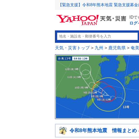
【緊急支援】令和8年熊本地震 緊急支援募
ID
ログ
天気・災害トップ
>
九州
>
鹿児島県
>
奄
令和8年熊本地震 情報まとめ