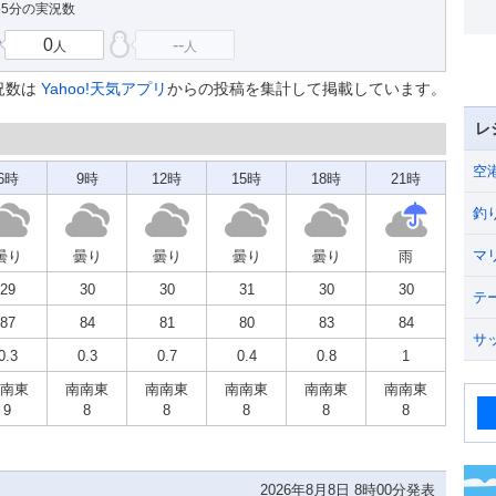
55分の実況数
0
--
人
人
況数は
Yahoo!天気アプリ
からの投稿を集計して掲載しています。
レ
空
6時
9時
12時
15時
18時
21時
釣
マ
曇り
曇り
曇り
曇り
曇り
雨
29
30
30
31
30
30
テ
87
84
81
80
83
84
サ
0.3
0.3
0.7
0.4
0.8
1
南東
南南東
南南東
南南東
南南東
南南東
9
8
8
8
8
8
2026年8月8日 8時00分発表