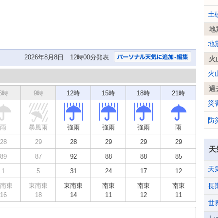
土
地
地
2026年8月8日 12時00分発表
火
火
過
6時
9時
12時
15時
18時
21時
災
防
雨
暴風雨
強雨
強雨
強雨
雨
28
29
28
29
29
29
天
89
87
92
88
88
85
天
1
5
31
24
17
12
南東
東南東
東南東
南東
南東
南東
長
16
18
14
11
12
11
世