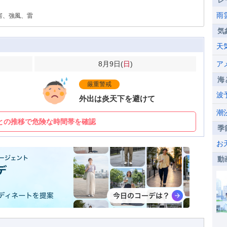
レ
雨
害、強風、雷
気
天
8月9日(
日
)
ア
海
厳重警戒
波
外出は炎天下を避けて
潮
との推移で危険な時間帯を確認
季
お
動