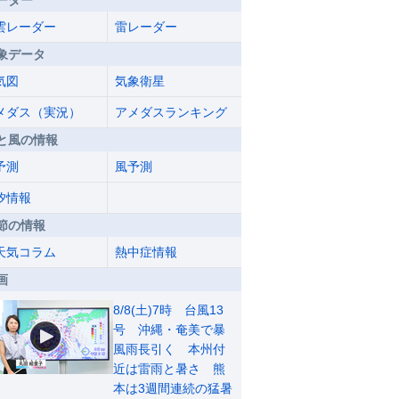
ーダー
雲レーダー
雷レーダー
象データ
気図
気象衛星
メダス（実況）
アメダスランキング
と風の情報
予測
風予測
汐情報
節の情報
天気コラム
熱中症情報
画
8/8(土)7時 台風13
号 沖縄・奄美で暴
風雨長引く 本州付
近は雷雨と暑さ 熊
本は3週間連続の猛暑