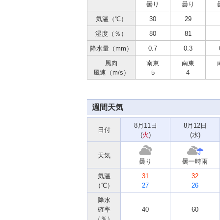
曇り
曇り
気温（℃）
30
29
湿度（％）
80
81
降水量（mm）
0.7
0.3
風向
南東
南東
風速（m/s）
5
4
週間天気
8月11日
8月12日
日付
(
火
)
(
水
)
天気
曇り
曇一時雨
気温
31
32
（℃）
27
26
降水
確率
40
60
（％）