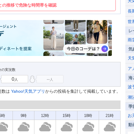
天
との推移で危険な時間帯を確認
長
世
レ
雨
気
天
ア
4分の実況数
海
0
--
人
人
波
況数は
Yahoo!天気アプリ
からの投稿を集計して掲載しています。
潮
季
お
6時
9時
12時
15時
18時
21時
動