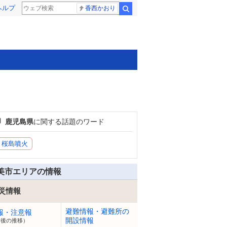
ヘルプ
香西かおり
検索
鹿児島県
に関する話題のワード
桜島噴火
美市エリアの情報
災情報
避難情報・避難所の
報・注意報
開設情報
今後の推移）