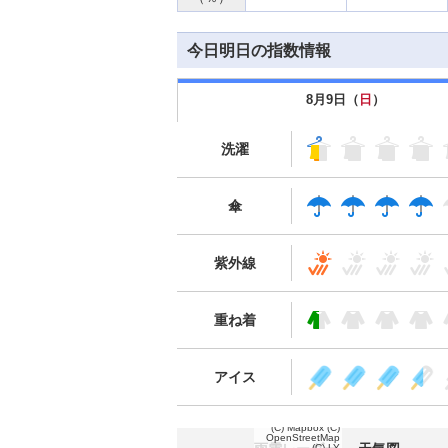
今日明日の指数情報
8月9日（
日
）
洗濯
傘
紫外線
重ね着
アイス
(C) Mapbox
(C)
OpenStreetMap
(C) LY