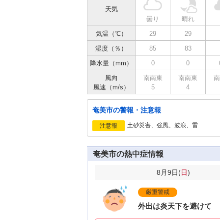
天気
曇り
晴れ
気温（℃）
29
29
湿度（％）
85
83
降水量（mm）
0
0
風向
南南東
南南東
南
風速（m/s）
5
4
奄美市の警報・注意報
土砂災害、強風、波浪、雷
注意報
奄美市の熱中症情報
8月9日(
日
)
厳重警戒
外出は炎天下を避けて