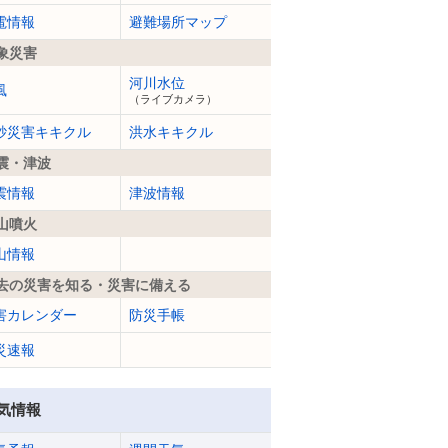
電情報
避難場所マップ
象災害
河川水位
風
（ライブカメラ）
砂災害キキクル
洪水キキクル
震・津波
震情報
津波情報
山噴火
山情報
去の災害を知る・災害に備える
害カレンダー
防災手帳
災速報
気情報