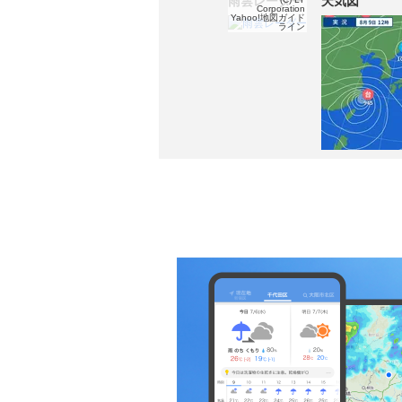
雨雲レーダー
天気図
Corporation
Yahoo!地図ガイド
ライン