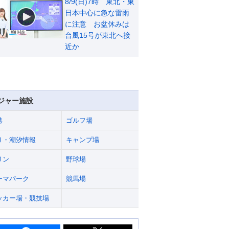
8/9(日)7時 東北・東
日本中心に急な雷雨
に注意 お盆休みは
台風15号が東北へ接
近か
ジャー施設
港
ゴルフ場
り・潮汐情報
キャンプ場
リン
野球場
ーマパーク
競馬場
ッカー場・競技場