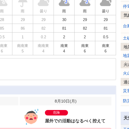
停
雨
雨
曇り
雨
雨
曇り
気
28
29
29
30
29
29
台
85
86
82
81
82
81
0.5
1
0.2
2
2
0.5
土
南東
南南東
南南東
南東
南東
南東
地
6
5
4
4
6
6
地
火
火
過
災
防
8月10日(
月
)
危険
天
屋外での活動はなるべく控えて