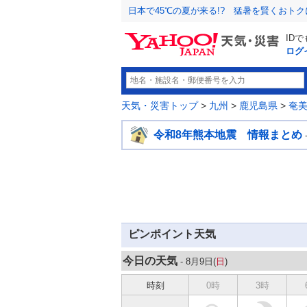
日本で45℃の夏が来る!? 猛暑を賢くおト
ID
ログ
天気・災害トップ
>
九州
>
鹿児島県
>
奄
令和8年熊本地震 情報まとめ
ピンポイント天気
今日の天気
- 8月9日(
日
)
時刻
0時
3時