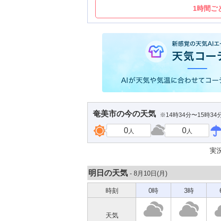
1時間ご
奄美市
の今の天気
※14時34分〜15時3
0
0
人
人
実
明日の天気
- 8月10日(
月
)
時刻
0時
3時
天気