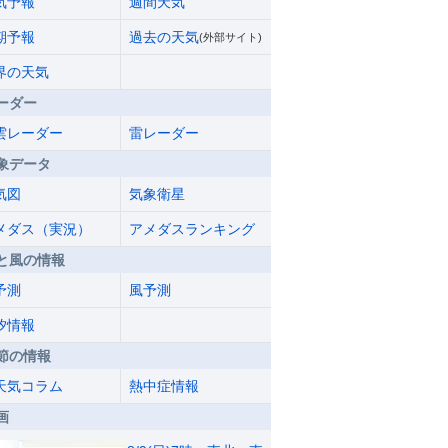
気予報
週間天気
期予報
過去の天気
(外部サイト)
界の天気
ーダー
雲レーダー
雷レーダー
象データ
気図
気象衛星
メダス（実況）
アメダスランキング
と風の情報
予測
風予測
汐情報
節の情報
天気コラム
熱中症情報
画