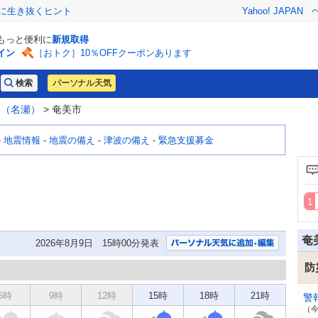
クに生き抜くヒント
Yahoo! JAPAN
でもっと便利に
新規取得
イン
［おトク］10％OFFクーポンあります
パーソナル天気
美（名瀬）
> 奄美市
-
地震情報
-
地震の備え
-
津波の備え
-
緊急支援募金
奄
2026年8月9日 15時00分発表
防
6時
9時
12時
15時
18時
21時
警
（