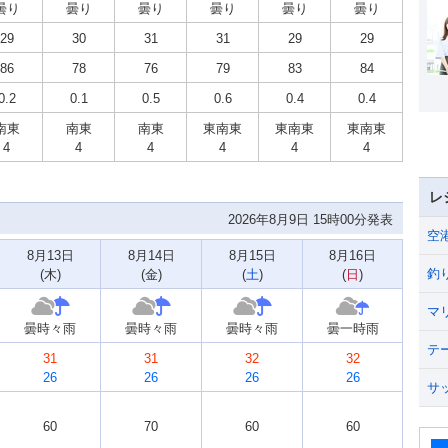
曇り
曇り
曇り
曇り
曇り
曇り
29
30
31
31
29
29
86
78
76
79
83
84
0.2
0.1
0.5
0.6
0.4
0.4
南東
南東
南東
東南東
東南東
東南東
4
4
4
4
4
4
レ
2026年8月9日 15時00分発表
空
8月13日
8月14日
8月15日
8月16日
釣
(
木
)
(
金
)
(
土
)
(
日
)
マ
曇時々雨
曇時々雨
曇時々雨
曇一時雨
テ
31
31
32
32
26
26
26
26
サ
60
70
60
60