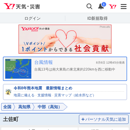
Yahoo!天気・災害
検索
通知
i
ログイン
ID新規取得
台風情報
8月6日 12時45分発表
台風13号は南大東島の東北東約220kmを西に移動中
令和8年熊本地震 最新情報まとめ
地震に備える
-
支援情報
-
災害マップ（給水所など）
全国
高知県
中部（高知）
土佐町
パーソナル天気に追加