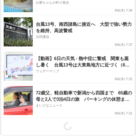
の可能性
お爺ちゃんの釣り散歩
8/6(木) 7:38
台風13号、南西諸島に接近へ 大型で強い勢力
を維持、高波警戒
共同通信
8/6(木) 7:37
【動画】6日の天気 - 熱中症に警戒 関東も蒸
し暑く 台風13号は大東島地方に近づく（6日7
時更新）
ウェザーマップ
8/6(木) 7:32
72歳父、軽自動車で新潟から四国まで 65歳の
母と2人で3泊4日の旅 パーキングの休憩まで
分刻み… 「大学生でも組まねえよ！」
まいどなニュース
8/6(木) 7:31