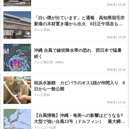
8/6(木) 12:39
「白い煙が出ています」と通報 高知県宿毛市
新港の木材置き場から出火 6日正午現在も消
火活動続く 今のところけが人なし【高知】
テレビ高知
8/6(木) 12:28
沖縄 台風で線状降水帯の恐れ 西日本で猛暑
続く
テレビ朝日系（ANN）
8/6(木) 12:16
桂浜水族館 カピバラのオス1頭が仲間入り 6
日から一般公開
テレビ高知
8/6(木) 12:16
【台風情報】沖縄・奄美への影響はどうなる?
大型で強い台風13号（ドルフィン） 最大瞬間
風速は60 m/s 今どこに? 勢力、進路予想を詳
テレビユー山形