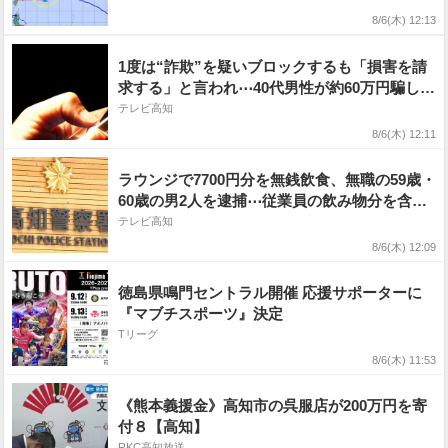
しく 15号のこのあとは? 今後の全国の天気を
8/6(木) 12:13
画像で 気象庁【ダブル台風】
1度は“詐欺”を疑いブロックするも「損害を請
求する」と言われ⋯40代男性が約60万円騙し取
られる 裁判沙汰を避けようとして⋯
テレビ高知
8/6(木) 12:11
ラウンジで7700円分を無銭飲食、無職の59歳・
60歳の男2人を逮捕⋯従業員の飲み物分を含む
と金額は計3万2000円にのぼるか
テレビ高知
8/6(木) 12:09
徳島県鳴門セントラル開催 応援サポーターに
『マブチスポーツ』決定
Tリーグ
8/6(木) 11:53
《熊本義援金》高知市の呉服店が200万円を寄
付８【高知】
RKC高知放送