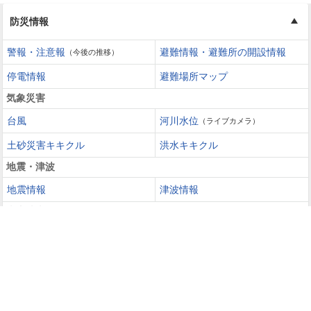
防災情報
警報・注意報
避難情報・避難所の開設情報
（今後の推移）
停電情報
避難場所マップ
気象災害
台風
河川水位
（ライブカメラ）
土砂災害キキクル
洪水キキクル
地震・津波
地震情報
津波情報
火山噴火
火山情報
過去の災害を知る・災害に備える
災害カレンダー
防災手帳
防災速報