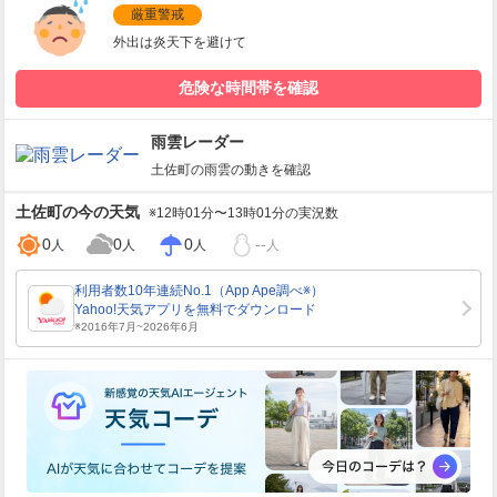
厳重警戒
外出は炎天下を避けて
危険な時間帯を確認
雨雲レーダー
土佐町
の雨雲の動きを確認
土佐町
の今の天気
※12時01分〜13時01分の実況数
0
0
0
--
人
人
人
人