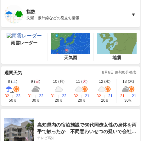
指数
洗濯・紫外線などの役立ち情報
雨雲レーダー
天気図
地震
週間天気
8月6日 8時00分発表
8 (
土
)
9 (
日
)
10 (
月
)
11 (
火
)
12 (
水
)
13 (
木
)
32
23
31
22
31
22
32
21
32
21
31
21
50
30
20
20
20
30
％
％
％
％
％
％
高知県内の宿泊施設で30代同僚女性の身体を両
手で触ったか 不同意わいせつの疑いで会社員
の男（56）を逮捕【高知】
テレビ高知