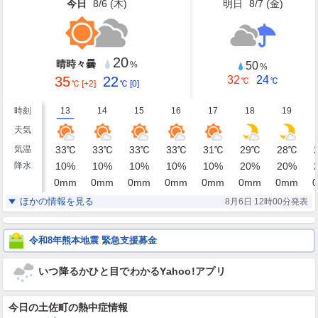
今日
8/6 (
木
)
明日
8/7 (
金
)
20
晴時々曇
50
%
%
35
22
32
24
℃
℃
℃
[+2]
℃
[0]
時刻
13
14
15
16
17
18
19
天気
気温
33
℃
33
℃
33
℃
33
℃
31
℃
29
℃
28
℃
降水
10
%
10
%
10
%
10
%
10
%
20
%
20
%
0
mm
0
mm
0
mm
0
mm
0
mm
0
mm
0
mm
0
湿度
47
48
47
49
52
59
64
%
%
%
%
%
%
%
ほかの情報を見る
8月6日 12時00分発表
南東
東南東
東南東
南東
東南東
東南東
東南東
風
3
3
4
3
3
3
2
m/s
m/s
m/s
m/s
m/s
m/s
m/s
令和8年熊本地震 緊急支援募金
いつ降るかひと目でわかるYahoo!アプリ
今日の土佐町の熱中症情報