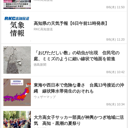
8/6(木) 11:50
高知県の天気予報【6日午前11時発表】
RKC高知放送
8/6(木) 11:20
「おびただしい数」の幼虫が出現 住民宅の
庭、ミミズのように細い線状で地面を前進
徳島新聞
8/6(木) 10:42
東海や西日本で危険な暑さ 台風13号接近の沖
縄 線状降水帯発生のおそれも
ウェザーマップ
8/6(木) 10:34
大方高女子サッカー部員が神輿かつぎ地域に活
気 高知・黒潮の夏祭り