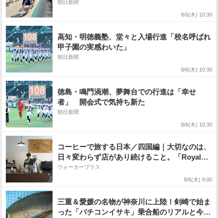
朝日新聞
8/6(木) 10:30
高知・明徳義塾、堂々と入場行進「校名呼ばれ
甲子園の実感わいた」
朝日新聞
8/6(木) 10:30
徳島・鳴門渦潮、夢舞台での行進は「幸せ
者」 開会式で気持ち新た
朝日新聞
8/6(木) 10:30
コーヒーで旅する日本／四国編｜大切なのは、
日々変わらず店があり続けること。「Royal
Niboshi coffee stand」が醸し出す“大らかな引
ウォーカープラス
力”が変えたもの
8/6(木) 9:00
三重＆愛媛の名物が神奈川に上陸！剣崎で始ま
った「バチコンイサキ」乗合船のリアルと今後