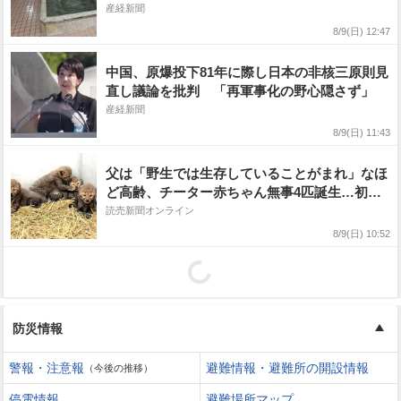
湯 銭湯こぼれ話
産経新聞
8/9(日) 12:47
中国、原爆投下81年に際し日本の非核三原則見
直し議論を批判 「再軍事化の野心隠さず」
産経新聞
8/9(日) 11:43
父は「野生では生存していることがまれ」なほ
ど高齢、チーター赤ちゃん無事4匹誕生…初産
の母はかいがいしく
読売新聞オンライン
8/9(日) 10:52
防災情報
警報・注意報
避難情報・避難所の開設情報
（今後の推移）
停電情報
避難場所マップ