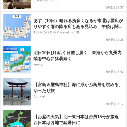
りフェア
山陽新聞デジタル
8/9(日) 17:37
あす（10日）晴れる所多くなるが東北は雲広が
りやすく雨の降る所もある見込み 午後は関東
から西も、ところどころでにわか雨・雷雨があ
TBS NEWS DIG Powered by JNN
る予想
8/9(日) 17:36
明日10日(月)広く日差し届く 東海から九州内
陸を中心に猛暑続く
tenki.jp
8/9(日) 16:42
【宮島＆厳島神社】海に浮かぶ鳥居を眺める、
ゆったり旅
たいやき
8/9(日) 16:17
【お盆の天気】北〜東日本は台風15号が接近
西日本は各地で猛暑日に