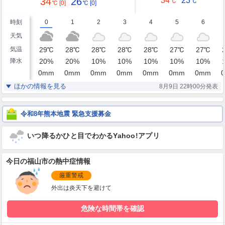
34
26
34
23
℃
℃
℃
[0]
℃
[0]
時刻
0
1
2
3
4
5
6
天気
気温
29
℃
28
℃
28
℃
28
℃
28
℃
27
℃
27
℃
降水
20
%
20
%
10
%
10
%
10
%
10
%
10
%
0
mm
0
mm
0
mm
0
mm
0
mm
0
mm
0
mm
0
湿度
76
75
74
75
75
76
76
%
%
%
%
%
%
%
ほかの情報を見る
8月9日 22時00分発表
北東
北北東
北北東
北北東
北北東
北北東
北北東
風
1
1
1
1
1
1
1
m/s
m/s
m/s
m/s
m/s
m/s
m/s
令和8年熊本地震 緊急支援募金
いつ降るかひと目でわかるYahoo!アプリ
今日の福山市の熱中症情報
厳重警戒
外出は炎天下を避けて
危険な時間帯を確認