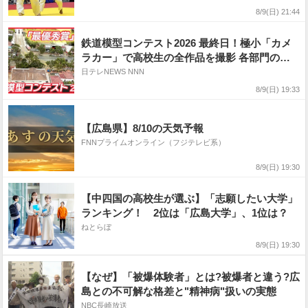
8/9(日) 21:44
鉄道模型コンテスト2026 最終日！極小「カメ
ラカー」で高校生の全作品を撮影 各部門の
「最優秀賞」はどこに？【日テレ鉄道部】
日テレNEWS NNN
8/9(日) 19:33
【広島県】8/10の天気予報
FNNプライムオンライン（フジテレビ系）
8/9(日) 19:30
【中四国の高校生が選ぶ】「志願したい大学」
ランキング！ 2位は「広島大学」、1位は？
ねとらぼ
8/9(日) 19:30
【なぜ】「被爆体験者」とは?被爆者と違う?広
島との不可解な格差と"精神病"扱いの実態
NBC長崎放送