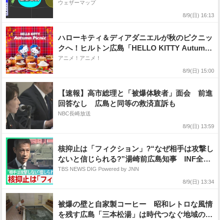
ウェザーマップ
8/9(日) 16:13
ハローキティ＆ディアダニエルが秋のピクニッ
クへ！ヒルトン広島「HELLO KITTY Autumn
Picnic」開催 全27種のスイーツ＆セイボリー
アニメ！アニメ！
が登場
8/9(日) 15:00
【速報】高市総理と「被爆体験者」面会 前進
回答なし 広島と同等の救済直訴も
NBC長崎放送
8/9(日) 13:59
核抑止は「フィクション」?“なぜ相手は攻撃し
ないと信じられる?”湯崎前広島知事 INF全廃
条約・米ソが核軍縮に歩み寄ってから30年 進
TBS NEWS DIG Powered by JNN
まぬ核廃絶 【サンデーモーニング・風を読
8/9(日) 13:34
む】
被爆の壁と自家製コーヒー 昭和レトロな風情
を残す広島「三本松湯」は時代つなぐ地域の