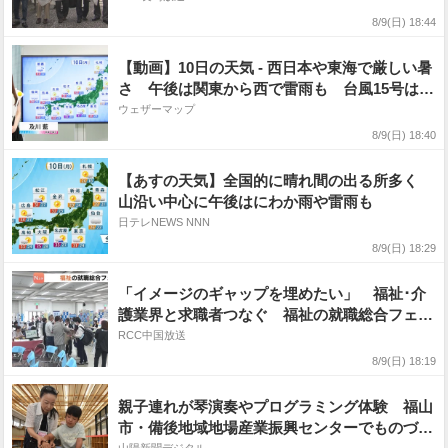
8/9(日) 18:44
【動画】10日の天気 - 西日本や東海で厳しい暑
さ 午後は関東から西で雷雨も 台風15号は東
北へ（9日19時更新）
ウェザーマップ
8/9(日) 18:40
【あすの天気】全国的に晴れ間の出る所多く
山沿い中心に午後はにわか雨や雷雨も
日テレNEWS NNN
8/9(日) 18:29
「イメージのギャップを埋めたい」 福祉･介
護業界と求職者つなぐ 福祉の就職総合フェ
ア 広島
RCC中国放送
8/9(日) 18:19
親子連れが琴演奏やプログラミング体験 福山
市・備後地域地場産業振興センターでものづく