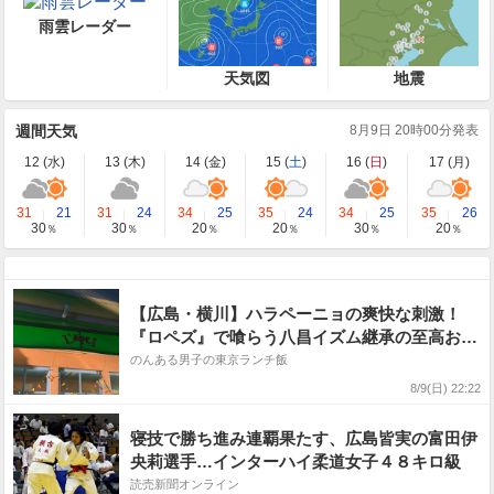
雨雲レーダー
天気図
地震
週間天気
8月9日 20時00分発表
12 (
水
)
13 (
木
)
14 (
金
)
15 (
土
)
16 (
日
)
17 (
月
)
31
21
31
24
34
25
35
24
34
25
35
26
30
30
20
20
30
20
％
％
％
％
％
％
【広島・横川】ハラペーニョの爽快な刺激！
『ロペズ』で喰らう八昌イズム継承の至高お好
み焼き
のんある男子の東京ランチ飯
8/9(日) 22:22
寝技で勝ち進み連覇果たす、広島皆実の富田伊
央莉選手…インターハイ柔道女子４８キロ級
読売新聞オンライン