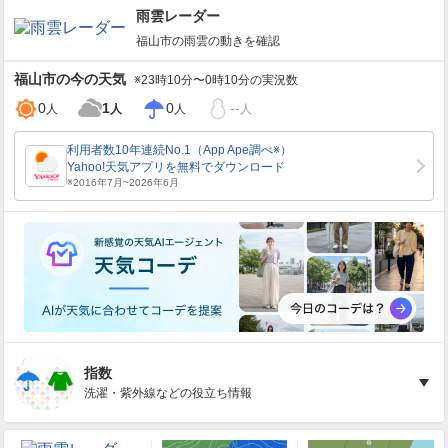
雨雲レーダー
福山市
の雨雲の動きを確認
福山市
の今の天気
※23時10分〜0時10分の実況数
0
1
0
--
人
人
人
人
指数
洗濯・紫外線などの役立ち情報