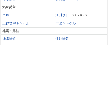
気象災害
台風
河川水位
（ライブカメラ）
土砂災害キキクル
洪水キキクル
地震・津波
地震情報
津波情報
火山噴火
火山情報
過去の災害を知る・災害に備える
災害カレンダー
防災手帳
防災速報
天気ガイド
天気予報
週間天気