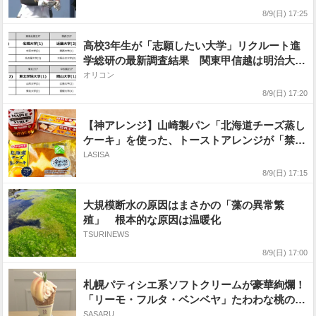
8/9(日) 17:25
高校3年生が「志願したい大学」リクルート進
学総研の最新調査結果 関東甲信越は明治大
学、関西は近畿大学【上位記載】
オリコン
8/9(日) 17:20
【神アレンジ】山崎製パン「北海道チーズ蒸し
ケーキ」を使った、トーストアレンジが「禁断
のレシピすぎる」
LASISA
8/9(日) 17:15
大規模断水の原因はまさかの「藻の異常繁
殖」 根本的な原因は温暖化
TSURINEWS
8/9(日) 17:00
札幌パティシエ系ソフトクリームが豪華絢爛！
「リーモ・フルタ・ベンベヤ」たわわな桃のサ
ンデーはココナッツの隠し味！
SASARU