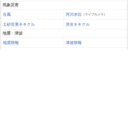
気象災害
台風
河川水位
（ライブカメラ）
土砂災害キキクル
洪水キキクル
地震・津波
地震情報
津波情報
火山噴火
火山情報
過去の災害を知る・災害に備える
災害カレンダー
防災手帳
防災速報
天気ガイド
天気予報
週間天気
長期予報
レジャー