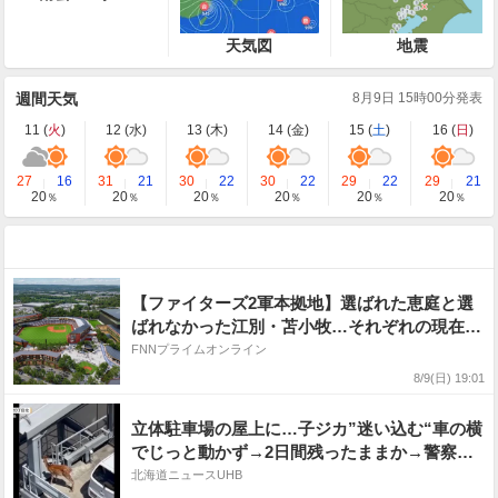
天気図
地震
週間天気
8月9日 15時00分発表
11 (
火
)
12 (
水
)
13 (
木
)
14 (
金
)
15 (
土
)
16 (
日
)
27
16
31
21
30
22
30
22
29
22
29
21
20
20
20
20
20
20
％
％
％
％
％
％
【ファイターズ2軍本拠地】選ばれた恵庭と選
ばれなかった江別・苫小牧…それぞれの現在地
と未来図は?_”記念のネクタイ”で臨んだ発表会
FNNプライムオンライン
見から1か月_小林執行役員に選定理由と今後の
8/9(日) 19:01
計画を聞いた!〈北海道〉
立体駐車場の屋上に…子ジカ”迷い込む“車の横
でじっと動かず→2日間残ったままか→警察が
見守る事態に―札幌市は「駐車場の外に出て行
北海道ニュースUHB