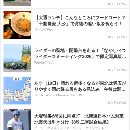
8/9(日) 17:55
【大通ランチ】こんなところにフードコート？
「十割蕎麦 大公」で背徳の追い飯を食らう！
リビングWeb
8/9(日) 17:50
ライダーの聖地・開陽台を走る！「なかしべつ
ライダースミーティング2026」で限定写真販売
サービスが導入決定
Webikeプラス
8/9(日) 17:40
あす（10日）晴れる所多くなるが東北は雲広が
りやすく雨の降る所もある見込み 午後は関東
から西も、ところどころでにわか雨・雷雨があ
TBS NEWS DIG Powered by JNN
る予想
8/9(日) 17:36
大塚瑠晏が8回に同点打 北海道日本ハム対東
北楽天は引き分け【8/9 二軍試合結果】
パ・リーグ公式メディア「パ・リーグインサイト」