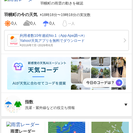
羽幌町
の雨雲の動きを確認
羽幌町
の今の天気
※18時18分〜19時18分の実況数
0
0
0
--
人
人
人
人
指数
洗濯・紫外線などの役立ち情報
雨雲レーダー