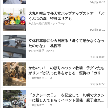
8/9(日) 18:23
大丸札幌店で任天堂ポップアップストア 「ど
うぶつの森」特設エリアも
みんなの経済新聞ネットワーク
8/9(日) 18:10
立体駐車場にシカ居座る「暑くて動かなくなっ
たのかな」 札幌市
テレビ朝日系（ANN）
8/9(日) 18:03
かわいい！ のぼりべつクマ牧場 子グマたち
がリンゴが入った氷をかじる 恒例の「ガリガ
リタイム」
HTB北海道ニュース
8/9(日) 17:56
「タクシーの日」 を記念して 札幌でタクシ
ーに親しんでもらうイベント開催 親子連れで
にぎわう
HTB北海道ニュース