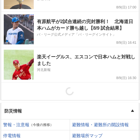
8/9(日) 17:00
有原航平が2試合連続の完封勝利！ 北海道日
本ハムがカード勝ち越し【8/9 試合結果】
パ・リーグ公式メディア「パ・リーグインサイト」
8/9(日) 16:41
楽天イーグルス、エスコンで日本ハムと対戦し
ました
河北新報
8/9(日) 16:30
防災情報
警報・注意報
避難情報・避難所の開設情報
（今後の推移）
停電情報
避難場所マップ