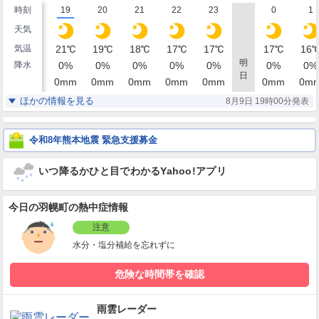
時刻
19
20
21
22
23
0
1
天気
気温
21
℃
19
℃
18
℃
17
℃
17
℃
17
℃
16
明
降水
0
%
0
%
0
%
0
%
0
%
0
%
0
%
日
0
mm
0
mm
0
mm
0
mm
0
mm
0
mm
0
m
湿度
65
71
75
79
81
81
84
%
%
%
%
%
%
ほかの情報を見る
8月9日 19時00分発表
東北東
東北東
東北東
東北東
東北東
北東
北東
風
4
3
3
2
2
3
3
m/s
m/s
m/s
m/s
m/s
m/s
m/
令和8年熊本地震 緊急支援募金
いつ降るかひと目でわかるYahoo!アプリ
今日の羽幌町の熱中症情報
注意
水分・塩分補給を忘れずに
危険な時間帯を確認
雨雲レーダー