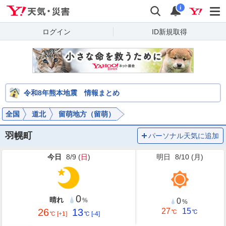
Yahoo!天気・災害
検索
通知
i
ログイン
ID新規取得
令和8年熊本地震 情報まとめ
全国
道北
留萌地方（留萌）
羽幌町
パーソナル天気に追加
今日
8/9 (
日
)
明日
8/10 (
月
)
0
晴れ
0
%
%
26
13
27
15
℃
℃
℃
[+1]
℃
[-4]