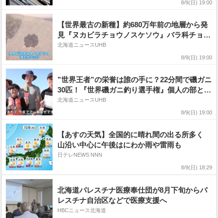
くまで静観」〈北海道札幌市〉
8/9(日) 19:00
【世界最古の新種】約680万年前の地層から発
見『ヌカビラチョウノスケソウ』バラ科チョウ
ノスケ属として世界最古と判明「大昔の気候や
北海道ニュースUHB
環境のことも分かる」北海道博物館で公開中
8/9(日) 19:00
〈北海道札幌市〉
”世界王者”の栄誉は誰の手に？22分間で磯ガニ
30匹！『世界磯ガニ釣り選手権』個人の部と団
体の部で計133人参加→団体優勝した札幌市の
北海道ニュースUHB
家族は…「生まれて今までで一番幸せです！」
8/9(日) 19:00
〈北海道留萌市〉
【あすの天気】全国的に晴れ間の出る所多く
山沿い中心に午後はにわか雨や雷雨も
日テレNEWS NNN
8/9(日) 18:29
北海道パレスチナ医療奉仕団が8月下旬からパ
レスチナ自治区などで医療支援へ
HBCニュース北海道