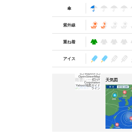
傘
紫外線
重ね着
アイス
(C) Mapbox
(C)
OpenStreetMap
雨雲レーダー
天気図
(C) LY
Corporation
Yahoo!地図ガイド
ライン