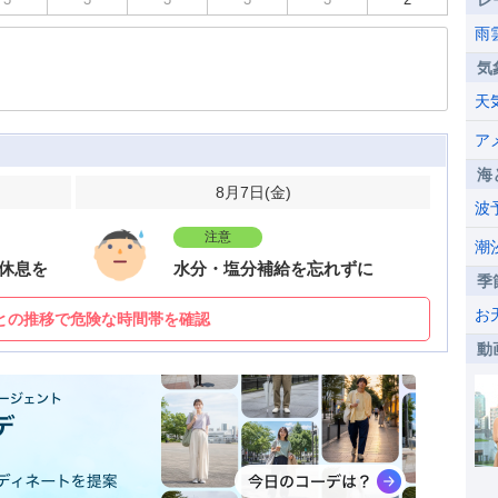
レ
雨
気
天
ア
海
8月7日(
金
)
波
注意
潮
休息を
水分・塩分補給を忘れずに
季
お
との推移で危険な時間帯を確認
動