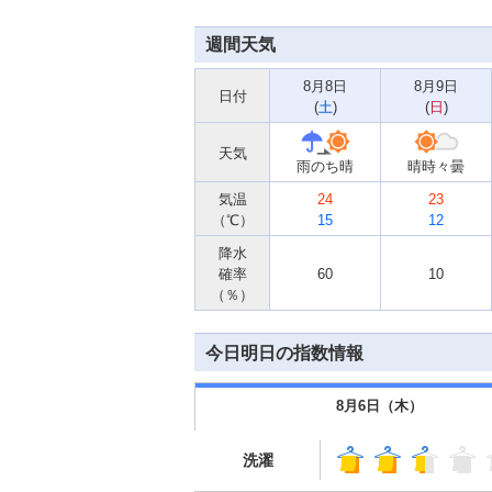
週間天気
8月8日
8月9日
日付
(
土
)
(
日
)
天気
雨のち晴
晴時々曇
気温
24
23
（℃）
15
12
降水
確率
60
10
（％）
今日明日の指数情報
8月6日（
木
）
洗濯