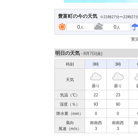
豊富町
の今の天気
※21時27分〜22時2
0
0
人
人
実
明日の天気
- 8月7日(
金
)
時刻
0時
3時
天気
曇り
曇り
気温（℃）
22
23
湿度（％）
93
90
降水量（mm）
0
0
風向
南南西
南南西
南
風速（m/s）
3
3