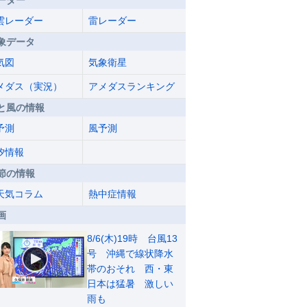
ーダー
雲レーダー
雷レーダー
象データ
気図
気象衛星
メダス（実況）
アメダスランキング
と風の情報
予測
風予測
汐情報
節の情報
天気コラム
熱中症情報
画
8/6(木)19時 台風13
号 沖縄で線状降水
帯のおそれ 西・東
日本は猛暑 激しい
雨も