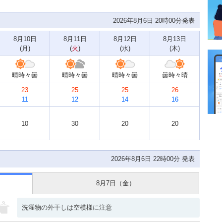
2026年8月6日 20時00分発表
8月10日
8月11日
8月12日
8月13日
(
月
)
(
火
)
(
水
)
(
木
)
晴時々曇
晴時々曇
晴時々曇
曇時々晴
23
25
25
26
11
12
14
16
10
30
20
20
2026年8月6日 22時00分 発表
8月7日（
金
）
洗濯物の外干しは空模様に注意