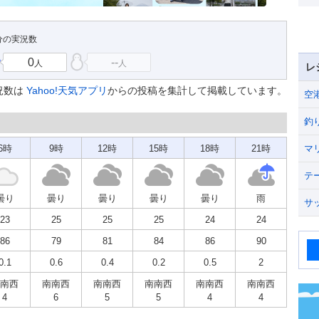
7分の実況数
0
--
人
人
レ
況数は
Yahoo!天気アプリ
からの投稿を集計して掲載しています。
空
釣
6時
9時
12時
15時
18時
21時
マ
テ
曇り
曇り
曇り
曇り
曇り
雨
サ
23
25
25
25
24
24
86
79
81
84
86
90
0.1
0.6
0.4
0.2
0.5
2
南西
南南西
南南西
南南西
南南西
南南西
4
6
5
5
4
4