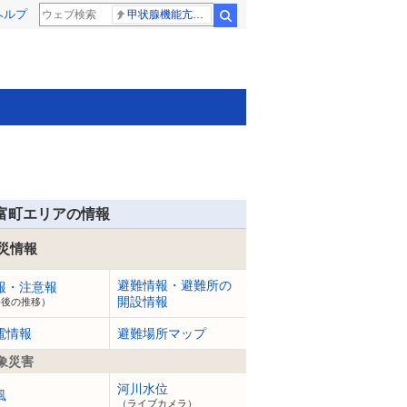
ヘルプ
甲状腺機能亢進症
検索
富町エリアの情報
災情報
避難情報・避難所の
報・注意報
開設情報
今後の推移）
電情報
避難場所マップ
象災害
河川水位
風
（ライブカメラ）