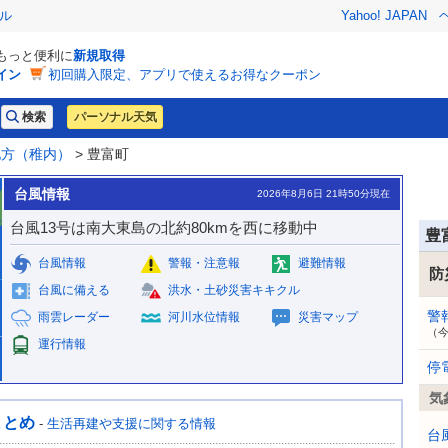
ル
Yahoo! JAPAN
でもっと便利に
新規取得
イン
初回購入限定、アプリで使えるお得なクーポン
パーソナル天気
地方（稚内）
> 豊富町
台風情報
2026年8月6日 21時50分現在
台風13号は南大東島の北約80kmを西に移動中
豊
台風情報
警報・注意報
避難情報
防
台風に備える
洪水・土砂災害キキクル
警
雨雲レーダー
河川水位情報
災害マップ
（
運行情報
停
気
まとめ
-
生活再建や支援に関する情報
台