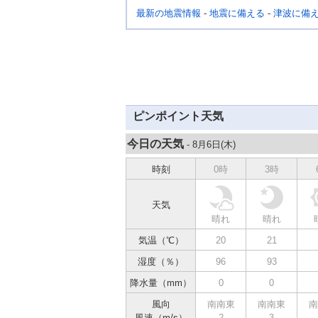
最新の地震情報
-
地震に備える
-
津波に備
ピンポイント天気
今日の天気
- 8月6日(
木
)
時刻
0時
3時
天気
晴れ
晴れ
気温（℃）
20
21
湿度（％）
96
93
降水量（mm）
0
0
風向
南南東
南南東
南
風速（m/s）
2
3