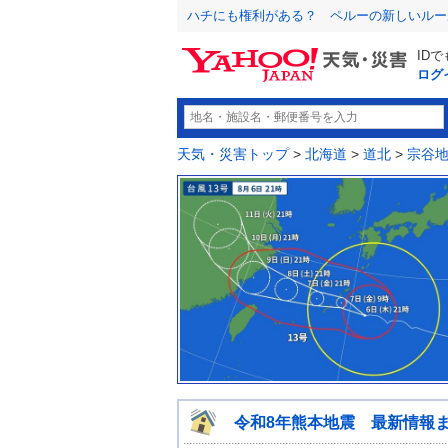
ハチにも権利がある？ ペルーの新しいルー
ID
ログ
天気・災害トップ
>
北海道
>
道北
>
宗谷
令和8年熊本地震 最新情報