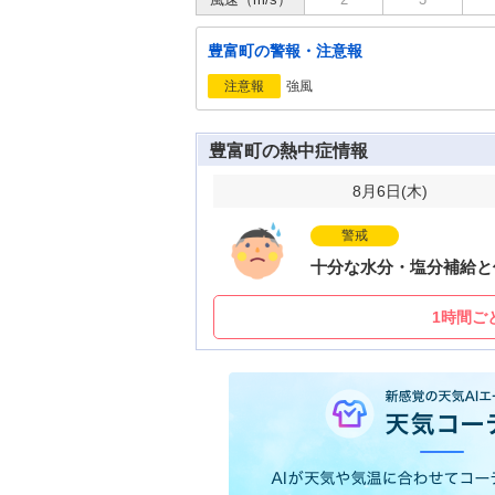
豊富町の警報・注意報
強風
注意報
豊富町の熱中症情報
8月6日(
木
)
警戒
十分な水分・塩分補給と
1時間ご