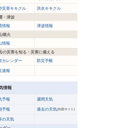
砂災害キキクル
洪水キキクル
震・津波
震情報
津波情報
山噴火
山情報
去の災害を知る・災害に備える
害カレンダー
防災手帳
災速報
気情報
気予報
週間天気
期予報
過去の天気
(外部サイト)
界の天気