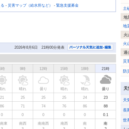
える
-
災害マップ（給水所など）
-
緊急支援募金
土
地
地
火
火
2026年8月6日 21時00分発表
過
災
6時
9時
12時
15時
18時
21時
防
天
晴れ
晴れ
曇り
晴れ
晴れ
曇り
21
25
25
25
24
23
天
86
71
74
76
86
88
長
0
0
0
0
0
0.1
世
南東
南西
南南西
南西
南
南
3
3
3
3
3
2