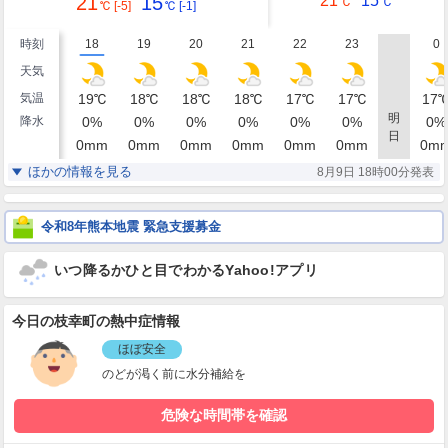
21
15
21
15
℃
℃
℃
[-5]
℃
[-1]
時刻
18
19
20
21
22
23
0
天気
気温
19
℃
18
℃
18
℃
18
℃
17
℃
17
℃
17
明
降水
0
%
0
%
0
%
0
%
0
%
0
%
0
%
日
0
mm
0
mm
0
mm
0
mm
0
mm
0
mm
0
m
湿度
76
76
77
79
80
82
83
%
%
%
%
%
%
ほかの情報を見る
8月9日 18時00分発表
東
東
東
東
東
東
東北
風
3
4
4
4
4
3
4
m/s
m/s
m/s
m/s
m/s
m/s
m/
令和8年熊本地震 緊急支援募金
いつ降るかひと目でわかるYahoo!アプリ
今日の枝幸町の熱中症情報
ほぼ安全
のどが渇く前に水分補給を
危険な時間帯を確認