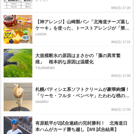
学、関西は近畿大学【上位記載】
オリコン
8/9(日) 17:20
【神アレンジ】山崎製パン「北海道チーズ蒸し
ケーキ」を使った、トーストアレンジが「禁断
のレシピすぎる」
LASISA
8/9(日) 17:15
大規模断水の原因はまさかの「藻の異常繁
殖」 根本的な原因は温暖化
TSURINEWS
8/9(日) 17:00
札幌パティシエ系ソフトクリームが豪華絢爛！
「リーモ・フルタ・ベンベヤ」たわわな桃のサ
ンデーはココナッツの隠し味！
SASARU
8/9(日) 17:00
有原航平が2試合連続の完封勝利！ 北海道日
本ハムがカード勝ち越し【8/9 試合結果】