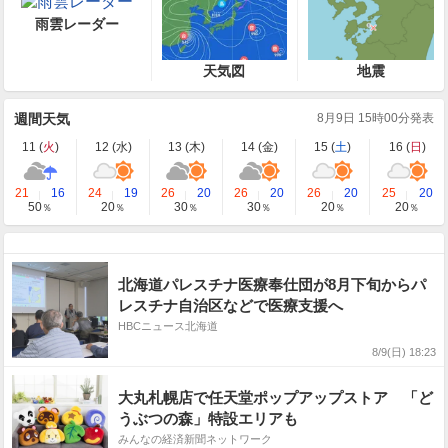
雨雲レーダー
天気図
地震
週間天気
8月9日 15時00分発表
11 (
火
)
12 (
水
)
13 (
木
)
14 (
金
)
15 (
土
)
16 (
日
)
21
16
24
19
26
20
26
20
26
20
25
20
50
20
30
30
20
20
％
％
％
％
％
％
北海道パレスチナ医療奉仕団が8月下旬からパ
レスチナ自治区などで医療支援へ
HBCニュース北海道
8/9(日) 18:23
大丸札幌店で任天堂ポップアップストア 「ど
うぶつの森」特設エリアも
みんなの経済新聞ネットワーク