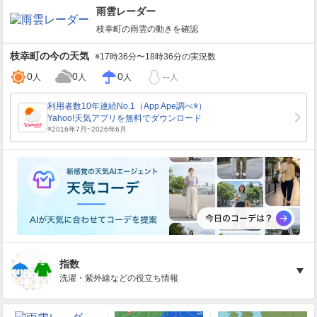
雨雲レーダー
枝幸町
の雨雲の動きを確認
枝幸町
の今の天気
※17時36分〜18時36分の実況数
0
0
0
--
人
人
人
人
指数
洗濯・紫外線などの役立ち情報