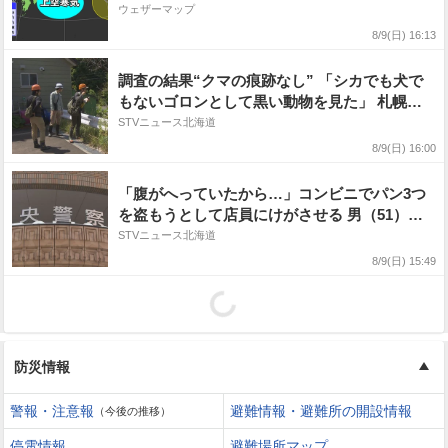
ウェザーマップ
8/9(日) 16:13
調査の結果“クマの痕跡なし” 「シカでも犬で
もないゴロンとして黒い動物を見た」 札幌市
清田区
STVニュース北海道
8/9(日) 16:00
「腹がへっていたから…」コンビニでパン3つ
を盗もうとして店員にけがさせる 男（51）を
逮捕 札幌
STVニュース北海道
8/9(日) 15:49
防災情報
警報・注意報
避難情報・避難所の開設情報
（今後の推移）
停電情報
避難場所マップ