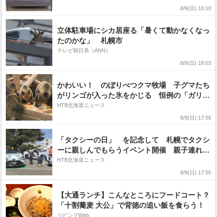
8/9(日) 18:10
立体駐車場にシカ居座る「暑くて動かなくなっ
たのかな」 札幌市
テレビ朝日系（ANN）
8/9(日) 18:03
かわいい！ のぼりべつクマ牧場 子グマたち
がリンゴが入った氷をかじる 恒例の「ガリガ
リタイム」
HTB北海道ニュース
8/9(日) 17:56
「タクシーの日」 を記念して 札幌でタクシ
ーに親しんでもらうイベント開催 親子連れで
にぎわう
HTB北海道ニュース
8/9(日) 17:55
【大通ランチ】こんなところにフードコート？
「十割蕎麦 大公」で背徳の追い飯を食らう！
リビングWeb