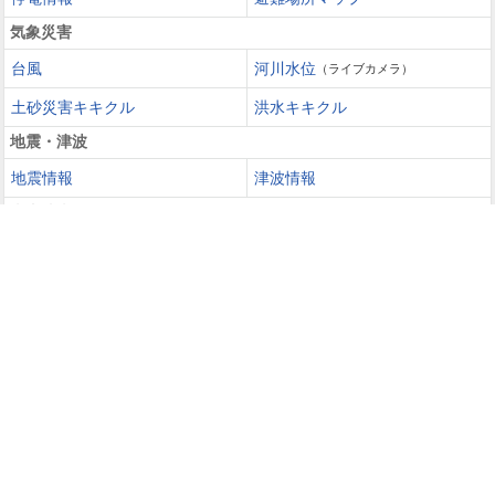
気象災害
台風
河川水位
（ライブカメラ）
土砂災害キキクル
洪水キキクル
地震・津波
地震情報
津波情報
火山噴火
火山情報
過去の災害を知る・災害に備える
災害カレンダー
防災手帳
防災速報
天気ガイド
天気予報
週間天気