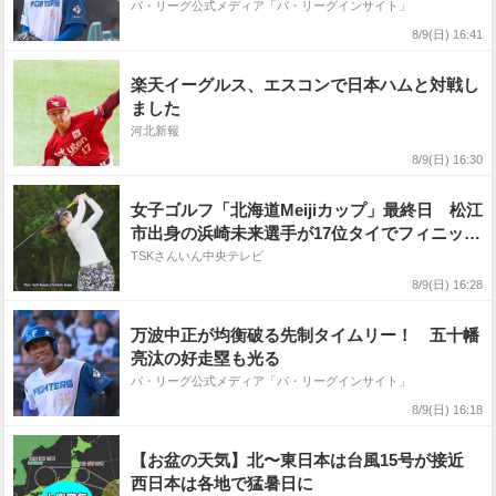
パ・リーグ公式メディア「パ・リーグインサイト」
8/9(日) 16:41
楽天イーグルス、エスコンで日本ハムと対戦し
ました
河北新報
8/9(日) 16:30
女子ゴルフ「北海道Meijiカップ」最終日 松江
市出身の浜崎未来選手が17位タイでフィニッシ
ュ
TSKさんいん中央テレビ
8/9(日) 16:28
万波中正が均衡破る先制タイムリー！ 五十幡
亮汰の好走塁も光る
パ・リーグ公式メディア「パ・リーグインサイト」
8/9(日) 16:18
【お盆の天気】北〜東日本は台風15号が接近
西日本は各地で猛暑日に