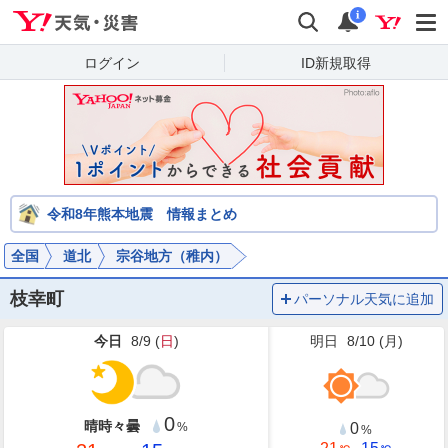
Yahoo!天気・災害
検索
通知
i
ログイン
ID新規取得
令和8年熊本地震 情報まとめ
全国
道北
宗谷地方（稚内）
枝幸町
パーソナル天気に追加
今日
8/9 (
日
)
明日
8/10 (
月
)
0
晴時々曇
0
%
%