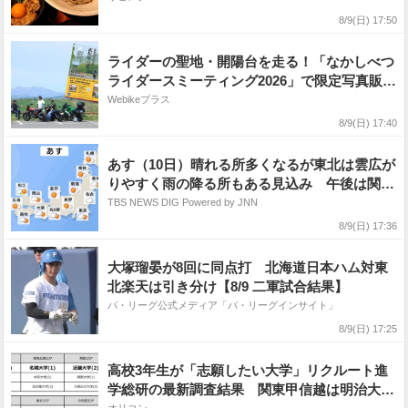
8/9(日) 17:50
ライダーの聖地・開陽台を走る！「なかしべつ
ライダースミーティング2026」で限定写真販売
サービスが導入決定
Webikeプラス
8/9(日) 17:40
あす（10日）晴れる所多くなるが東北は雲広が
りやすく雨の降る所もある見込み 午後は関東
から西も、ところどころでにわか雨・雷雨があ
TBS NEWS DIG Powered by JNN
る予想
8/9(日) 17:36
大塚瑠晏が8回に同点打 北海道日本ハム対東
北楽天は引き分け【8/9 二軍試合結果】
パ・リーグ公式メディア「パ・リーグインサイト」
8/9(日) 17:25
高校3年生が「志願したい大学」リクルート進
学総研の最新調査結果 関東甲信越は明治大