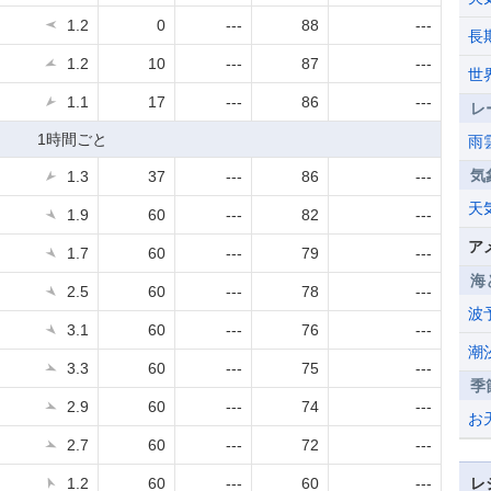
1.2
0
---
88
---
長
1.2
10
---
87
---
世
1.1
17
---
86
---
レ
1時間ごと
雨
気
1.3
37
---
86
---
天
1.9
60
---
82
---
ア
1.7
60
---
79
---
海
2.5
60
---
78
---
波
3.1
60
---
76
---
潮
3.3
60
---
75
---
季
2.9
60
---
74
---
お
2.7
60
---
72
---
1.2
60
---
60
---
レ