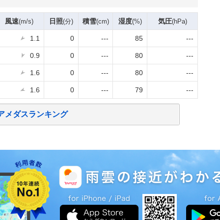
風速
日照
積雪
湿度
気圧
(m/s)
(分)
(cm)
(%)
(hPa)
1.1
0
---
85
---
0.9
0
---
80
---
1.6
0
---
80
---
1.6
0
---
79
---
アメダスランキング