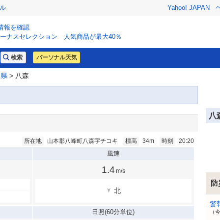
ル
Yahoo! JAPAN
情報を確認
ーナスセレクション 人気商品が最大40％
パーソナル天気
田県
> 八森
八
所在地
山本郡八峰町八森字チコキ
標高
34m
時刻
20:20
風速
1.4
m/s
防
北
警
日照
(60分単位)
（