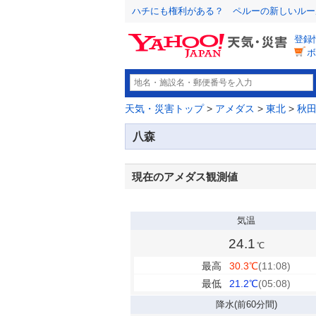
ハチにも権利がある？ ペルーの新しいルー
登録
ボ
天気・災害トップ
>
アメダス
>
東北
>
秋
八森
現在のアメダス観測値
気温
24.1
℃
最高
30.3
℃
(11:08)
最低
21.2
℃
(05:08)
降水
(前60分間)