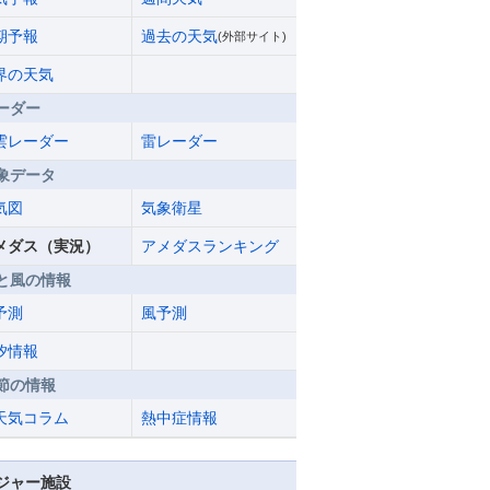
期予報
過去の天気
(外部サイト)
界の天気
ーダー
雲レーダー
雷レーダー
象データ
気図
気象衛星
メダス（実況）
アメダスランキング
と風の情報
予測
風予測
汐情報
節の情報
天気コラム
熱中症情報
ジャー施設