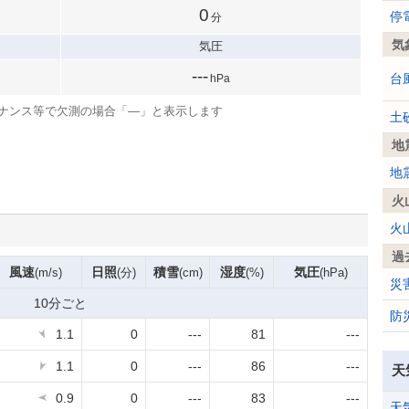
0
停
分
気
気圧
---
台
hPa
ナンス等で欠測の場合「—」と表示します
土
地
地
火
火
過
風速
日照
積雪
湿度
気圧
(m/s)
(分)
(cm)
(%)
(hPa)
災
10分ごと
防
1.1
0
---
81
---
1.1
0
---
86
---
天
0.9
0
---
83
---
天