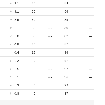
3.1
60
---
84
---
3.1
60
---
86
---
2.5
60
---
85
---
1.1
60
---
80
---
1.0
60
---
82
---
0.8
60
---
87
---
0.4
15
---
96
---
1.2
0
---
97
---
1.5
0
---
97
---
1.1
0
---
96
---
1.3
0
---
92
---
0.8
0
---
87
---