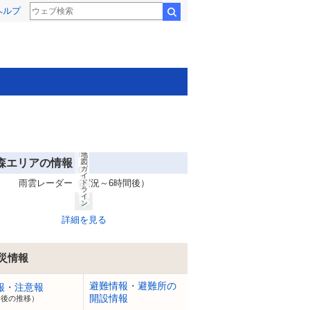
(C
ヘルプ
)
検索
O
pe
n
St
re
et
M
ap
(C
)
LY
C
or
po
rat
io
n
8
Ya
月
ho
6
o!
日
地
森エリアの情報
2
図
ガ
0:
イ
2
雨雲レーダー（実況～6時間後）
ド
5
ラ
イ
ン
詳細を見る
災情報
避難情報・避難所の
報・注意報
開設情報
今後の推移）