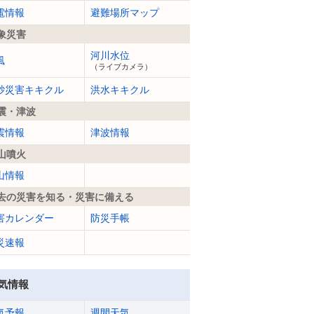
電情報
避難場所マップ
象災害
河川水位
風
（ライブカメラ）
砂災害キキクル
洪水キキクル
震・津波
震情報
津波情報
山噴火
山情報
去の災害を知る・災害に備える
害カレンダー
防災手帳
災速報
気情報
気予報
週間天気