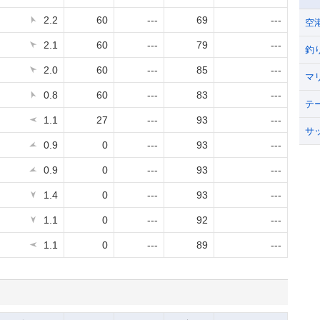
2.2
60
---
69
---
空
2.1
60
---
79
---
釣
2.0
60
---
85
---
マ
0.8
60
---
83
---
テ
1.1
27
---
93
---
サ
0.9
0
---
93
---
0.9
0
---
93
---
1.4
0
---
93
---
1.1
0
---
92
---
1.1
0
---
89
---