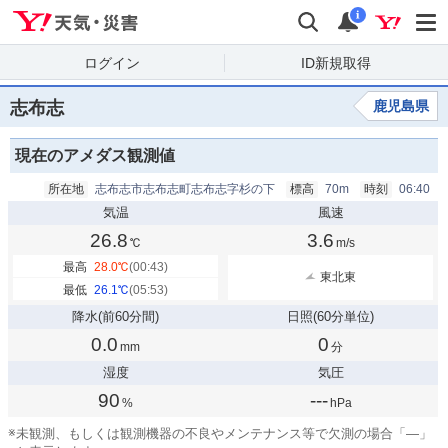
Yahoo!天気・災害
検索
通知
i
ログイン
ID新規取得
志布志
鹿児島県
現在のアメダス観測値
所在地
志布志市志布志町志布志字杉の下
標高
70m
時刻
06:40
気温
風速
26.8
3.6
℃
m/s
最高
28.0
℃
(00:43)
東北東
最低
26.1
℃
(05:53)
降水
(前60分間)
日照
(60分単位)
0.0
0
mm
分
湿度
気圧
90
---
%
hPa
※
未観測、もしくは観測機器の不良やメンテナンス等で欠測の場合「—」