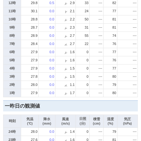
12時
29.8
0.5
2.9
33
---
82
---
11時
30.1
0.0
2.1
24
---
77
---
10時
28.8
0.0
2.2
50
---
81
---
9時
28.7
0.0
2.3
31
---
81
---
8時
28.9
0.0
2.7
55
---
74
---
7時
28.4
0.0
2.7
22
---
76
---
6時
27.9
0.0
1.6
0
---
77
---
5時
27.9
0.0
1.6
0
---
76
---
4時
27.9
0.0
1.5
0
---
77
---
3時
27.8
0.0
1.5
0
---
80
---
2時
28.0
0.0
1.1
0
---
79
---
1時
27.9
0.0
1.7
0
---
80
---
一昨日の観測値
日照
気温
降水
風速
積雪
湿度
気圧
時刻
(℃)
(mm)
(m/s)
(分)
(cm)
(%)
(hPa)
24時
28.0
0.0
1.4
0
---
79
---
23時
27.6
0.0
1.6
0
---
81
---