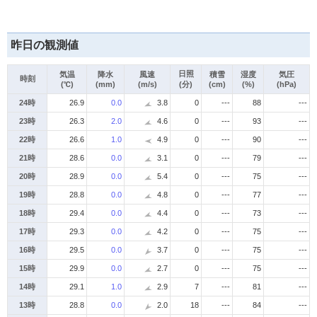
昨日の観測値
日照
気温
降水
風速
積雪
湿度
気圧
時刻
(℃)
(mm)
(m/s)
(分)
(cm)
(%)
(hPa)
24時
26.9
0.0
3.8
0
---
88
---
23時
26.3
2.0
4.6
0
---
93
---
22時
26.6
1.0
4.9
0
---
90
---
21時
28.6
0.0
3.1
0
---
79
---
20時
28.9
0.0
5.4
0
---
75
---
19時
28.8
0.0
4.8
0
---
77
---
18時
29.4
0.0
4.4
0
---
73
---
17時
29.3
0.0
4.2
0
---
75
---
16時
29.5
0.0
3.7
0
---
75
---
15時
29.9
0.0
2.7
0
---
75
---
14時
29.1
1.0
2.9
7
---
81
---
13時
28.8
0.0
2.0
18
---
84
---