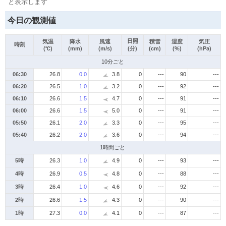
と表示します
今日の観測値
日照
気温
降水
風速
積雪
湿度
気圧
時刻
(℃)
(mm)
(m/s)
(分)
(cm)
(%)
(hPa)
10分ごと
06:30
26.8
0.0
3.8
0
---
90
---
06:20
26.5
1.0
3.2
0
---
92
---
06:10
26.6
1.5
4.7
0
---
91
---
06:00
26.6
1.5
5.0
0
---
91
---
05:50
26.1
2.0
3.3
0
---
95
---
05:40
26.2
2.0
3.6
0
---
94
---
1時間ごと
5時
26.3
1.0
4.9
0
---
93
---
4時
26.9
0.5
4.8
0
---
88
---
3時
26.4
1.0
4.6
0
---
92
---
2時
26.6
1.5
4.3
0
---
90
---
1時
27.3
0.0
4.1
0
---
87
---