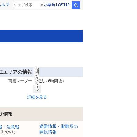
(C
ヘルプ
)
小栗旬 LOST10
検索
O
pe
n
St
re
et
M
ap
(C
)
LY
C
or
po
rat
io
n
Ya
8
ho
月
o!
7
地
江エリアの情報
日
図
ガ
9:
イ
0
雨雲レーダー（実況～6時間後）
ド
5
ラ
イ
ン
詳細を見る
災情報
避難情報・避難所の
報・注意報
開設情報
今後の推移）