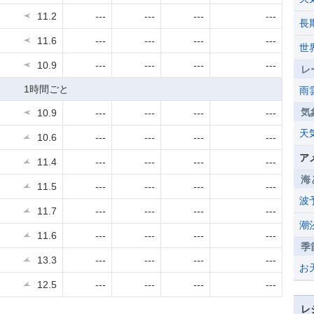
11.2
---
---
---
---
長
11.6
---
---
---
---
世
10.9
---
---
---
---
レ
1時間ごと
雨
気
10.9
---
---
---
---
天
10.6
---
---
---
---
ア
11.4
---
---
---
---
海
11.5
---
---
---
---
波
11.7
---
---
---
---
潮
11.6
---
---
---
---
季
13.3
---
---
---
---
お
12.5
---
---
---
---
レ