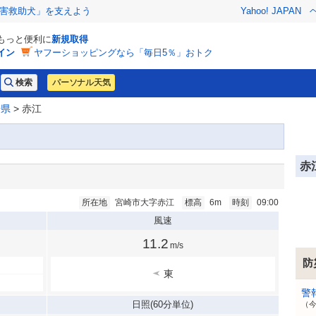
害救助犬」を支えよう
Yahoo! JAPAN
でもっと便利に
新規取得
イン
ヤフーショッピングなら「毎日5％」おトク
パーソナル天気
崎県
> 赤江
赤
所在地
宮崎市大字赤江
標高
6m
時刻
09:00
風速
11.2
m/s
防
東
警
日照
(60分単位)
（