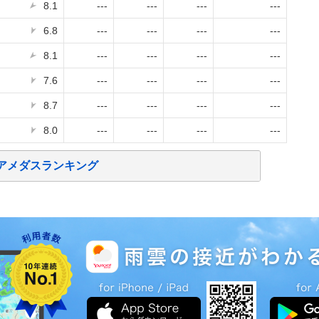
8.1
---
---
---
---
6.8
---
---
---
---
8.1
---
---
---
---
7.6
---
---
---
---
8.7
---
---
---
---
8.0
---
---
---
---
アメダスランキング