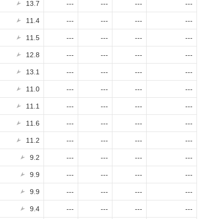
13.7
---
---
---
---
11.4
---
---
---
---
11.5
---
---
---
---
12.8
---
---
---
---
13.1
---
---
---
---
11.0
---
---
---
---
11.1
---
---
---
---
11.6
---
---
---
---
11.2
---
---
---
---
9.2
---
---
---
---
9.9
---
---
---
---
9.9
---
---
---
---
9.4
---
---
---
---