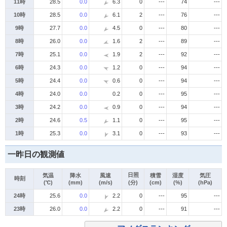
11時
28.5
0.0
6.3
0
---
74
---
10時
28.5
0.0
6.1
2
---
76
---
9時
27.7
0.0
4.5
0
---
80
---
8時
26.0
0.0
1.6
2
---
89
---
7時
25.1
0.0
1.9
2
---
92
---
6時
24.3
0.0
1.2
0
---
94
---
5時
24.4
0.0
0.6
0
---
94
---
4時
24.0
0.0
0.2
0
---
95
---
3時
24.2
0.0
0.9
0
---
94
---
2時
24.6
0.5
1.1
0
---
95
---
1時
25.3
0.0
3.1
0
---
93
---
一昨日の観測値
日照
気温
降水
風速
積雪
湿度
気圧
時刻
(℃)
(mm)
(m/s)
(分)
(cm)
(%)
(hPa)
24時
25.6
0.0
2.2
0
---
95
---
23時
26.0
0.0
2.2
0
---
91
---