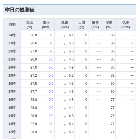
昨日の観測値
日照
気温
降水
風速
積雪
湿度
気圧
時刻
(℃)
(mm)
(m/s)
(分)
(cm)
(%)
(hPa)
24時
26.8
0.5
6.1
0
---
88
---
23時
26.6
0.0
5.0
0
---
89
---
22時
27.0
0.0
5.6
0
---
86
---
21時
26.9
0.0
4.8
0
---
85
---
20時
27.0
0.0
4.9
0
---
85
---
19時
27.2
0.0
5.2
0
---
82
---
18時
27.5
0.0
4.5
0
---
80
---
17時
27.7
0.0
4.6
0
---
80
---
16時
28.0
0.0
4.8
0
---
77
---
15時
28.0
0.0
4.4
0
---
77
---
14時
28.8
0.0
6.3
0
---
73
---
13時
27.9
0.0
5.4
0
---
77
---
12時
28.9
0.0
5.2
0
---
74
---