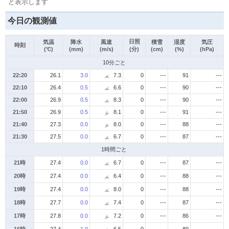
と表示します
今日の観測値
日照
気温
降水
風速
積雪
湿度
気圧
時刻
(℃)
(mm)
(m/s)
(分)
(cm)
(%)
(hPa)
10分ごと
22:20
26.1
3.0
7.3
0
---
91
---
22:10
26.4
0.5
6.6
0
---
90
---
22:00
26.9
0.5
8.3
0
---
90
---
21:50
26.9
0.5
8.1
0
---
91
---
21:40
27.3
0.0
8.0
0
---
88
---
21:30
27.5
0.0
6.7
0
---
87
---
1時間ごと
21時
27.4
0.0
6.7
0
---
87
---
20時
27.4
0.0
6.4
0
---
88
---
19時
27.4
0.0
8.0
0
---
88
---
18時
27.7
0.0
7.4
0
---
87
---
17時
27.8
0.0
7.2
0
---
86
---