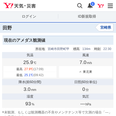
Yahoo!天気・災害
検索
通知
i
ログイン
ID新規取得
田野
宮崎県
現在のアメダス観測値
所在地
宮崎市田野町甲
標高
134m
時刻
22:30
気温
風速
25.9
7.0
℃
m/s
最高
27.9
℃
(17:09)
東北東
最低
25.1
℃
(09:42)
降水
(前60分間)
日照
(60分単位)
3.0
0
mm
分
湿度
気圧
93
---
%
hPa
※
未観測、もしくは観測機器の不良やメンテナンス等で欠測の場合「—」